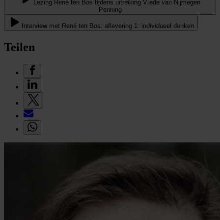
Lezing René ten Bos tijdens uitreiking Vrede van Nijmegen
Penning
Interview met René ten Bos, aflevering 1: individueel denken
Teilen