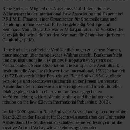
René Smits ist Mitglied des Ausschusses für Internationales
Währungsrecht der International Law Association und Experte bei
P.R.I.M.E. Finance, einer Organisation für Streitbeilegung und
Beratung im Finanzsektor. Er hält regelmäßig Vorträge und
Seminare. Von 2002-2013 war er Mitorganisator und Vorsitzender
eines jährlich wiederkehrenden Seminars für Zentralbankjuristen in
Cambridge (UK).
René Smits hat zahlreiche Veröffentlichungen zu seinem Namen,
unter anderem über europäisches Währungsrecht, Bankenaufsicht
und das institutionelle Design des Europäischen Systems der
Zentralbanken. Seine Dissertation Die Europäische Zentralbank –
Institutionelle Aspekte (Kluwer Law International, 1997) behandelt
die EZB aus rechtlicher Perspektive. René Smits (1954) studierte
Soziologie und Rechtswissenschaften an der Freien Universität
Amsterdam. Sein Interesse am interreligiösen und interkulturellen
Dialog spiegelt sich in einer von ihm herausgegebenen
Veröffentlichung wider: Islamic banking and the influence of
religion on the law (Eleven International Publishing, 2012).
Im Jahr 2020 gewann René Smits die Auszeichnung Lecturer of the
Year 2020 an der Fakultät für Rechtswissenschaften der Universität
Amsterdam. Die Studierenden schätzen seine Vorlesungen für die
kreative Art und Weise, wie alle einbezogen werden.