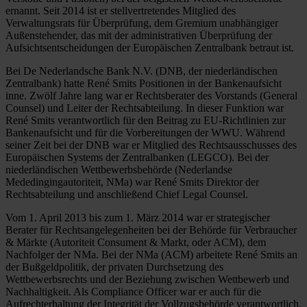
ernannt. Seit 2014 ist er stellvertretendes Mitglied des
Verwaltungsrats für Überprüfung, dem Gremium unabhängiger
Außenstehender, das mit der administrativen Überprüfung der
Aufsichtsentscheidungen der Europäischen Zentralbank betraut ist.
Bei De Nederlandsche Bank N.V. (DNB, der niederländischen
Zentralbank) hatte René Smits Positionen in der Bankenaufsicht
inne. Zwölf Jahre lang war er Rechtsberater des Vorstands (General
Counsel) und Leiter der Rechtsabteilung. In dieser Funktion war
René Smits verantwortlich für den Beitrag zu EU-Richtlinien zur
Bankenaufsicht und für die Vorbereitungen der WWU. Während
seiner Zeit bei der DNB war er Mitglied des Rechtsausschusses des
Europäischen Systems der Zentralbanken (LEGCO). Bei der
niederländischen Wettbewerbsbehörde (Nederlandse
Mededingingautoriteit, NMa) war René Smits Direktor der
Rechtsabteilung und anschließend Chief Legal Counsel.
Vom 1. April 2013 bis zum 1. März 2014 war er strategischer
Berater für Rechtsangelegenheiten bei der Behörde für Verbraucher
& Märkte (Autoriteit Consument & Markt, oder ACM), dem
Nachfolger der NMa. Bei der NMa (ACM) arbeitete René Smits an
der Bußgeldpolitik, der privaten Durchsetzung des
Wettbewerbsrechts und der Beziehung zwischen Wettbewerb und
Nachhaltigkeit. Als Compliance Officer war er auch für die
Aufrechterhaltung der Integrität der Vollzugsbehörde verantwortlich.