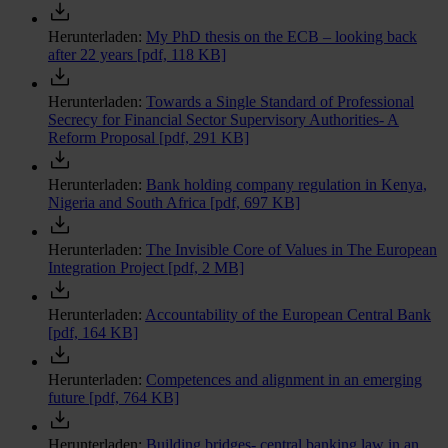
Herunterladen:
My PhD thesis on the ECB – looking back
after 22 years
[pdf, 118 KB]
Herunterladen:
Towards a Single Standard of Professional
Secrecy for Financial Sector Supervisory Authorities- A
Reform Proposal
[pdf, 291 KB]
Herunterladen:
Bank holding company regulation in Kenya,
Nigeria and South Africa
[pdf, 697 KB]
Herunterladen:
The Invisible Core of Values in The European
Integration Project
[pdf, 2 MB]
Herunterladen:
Accountability of the European Central Bank
[pdf, 164 KB]
Herunterladen:
Competences and alignment in an emerging
future
[pdf, 764 KB]
Herunterladen:
Building bridges- central banking law in an