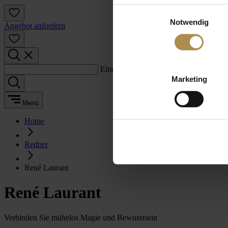
Einwilligungsauswahl
Notwendig
Angebot anfordern
Einen Suchbegriff eingeben:
Marketing
Menü
Home
Redner
René Laurant
René Laurant
Verbinden Sie mühelos Magie und Bewusstsein