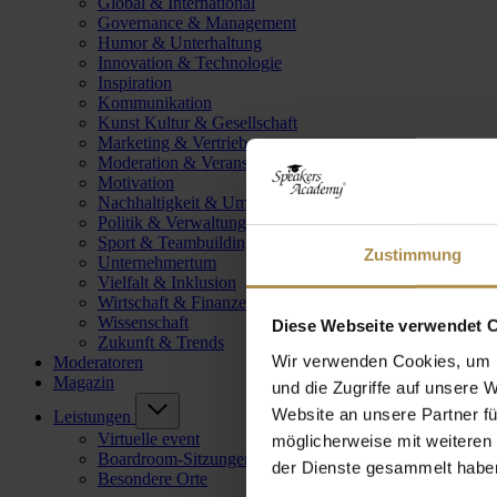
Global & International
Governance & Management
Humor & Unterhaltung
Innovation & Technologie
Inspiration
Kommunikation
Kunst Kultur & Gesellschaft
Marketing & Vertrieb
Moderation & Veranstaltungsleitung
Motivation
Nachhaltigkeit & Umwelt
Politik & Verwaltung
Sport & Teambuilding
Zustimmung
Unternehmertum
Vielfalt & Inklusion
Wirtschaft & Finanzen
Wissenschaft
Diese Webseite verwendet 
Zukunft & Trends
Wir verwenden Cookies, um I
Moderatoren
Magazin
und die Zugriffe auf unsere 
Website an unsere Partner fü
Leistungen
Virtuelle event
möglicherweise mit weiteren
Boardroom-Sitzungen
der Dienste gesammelt habe
Besondere Orte