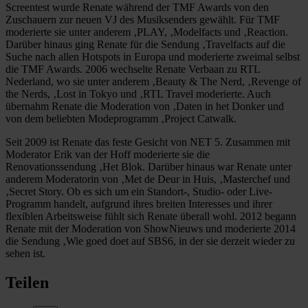
Screentest wurde Renate während der TMF Awards von den
Zuschauern zur neuen VJ des Musiksenders gewählt. Für TMF
moderierte sie unter anderem ‚PLAY, ‚Modelfacts und ‚Reaction.
Darüber hinaus ging Renate für die Sendung ‚Travelfacts auf die
Suche nach allen Hotspots in Europa und moderierte zweimal selbst
die TMF Awards. 2006 wechselte Renate Verbaan zu RTL
Nederland, wo sie unter anderem ‚Beauty & The Nerd, ‚Revenge of
the Nerds, ‚Lost in Tokyo und ‚RTL Travel moderierte. Auch
übernahm Renate die Moderation von ‚Daten in het Donker und
von dem beliebten Modeprogramm ‚Project Catwalk.
Seit 2009 ist Renate das feste Gesicht von NET 5. Zusammen mit
Moderator Erik van der Hoff moderierte sie die
Renovationssendung ‚Het Blok. Darüber hinaus war Renate unter
anderem Moderatorin von ‚Met de Deur in Huis, ‚Masterchef und
‚Secret Story. Ob es sich um ein Standort-, Studio- oder Live-
Programm handelt, aufgrund ihres breiten Interesses und ihrer
flexiblen Arbeitsweise fühlt sich Renate überall wohl. 2012 begann
Renate mit der Moderation von ShowNieuws und moderierte 2014
die Sendung ‚Wie goed doet auf SBS6, in der sie derzeit wieder zu
sehen ist.
Teilen