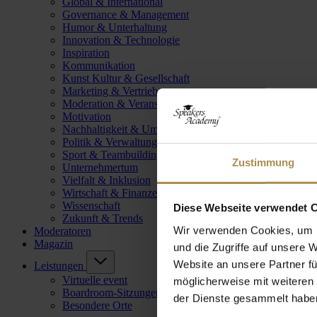
Global & International
Governance & Management
Humor & Unterhaltung
Innovation & Technologie
Inspiration
Kommunikation
Kunst Kultur & Gesellschaft
Marketing & Vertrieb
Moderation & Veranstaltungsleitung
Motivation
Nachhaltigkeit & Umwelt
Politik & Verwaltung
Sport & Teambuilding
Zustimmung
Unternehmertum
Vielfalt & Inklusion
Wirtschaft & Finanzen
Wissenschaft
Diese Webseite verwendet 
Zukunft & Trends
Wir verwenden Cookies, um I
Moderatoren
Magazin
und die Zugriffe auf unsere 
Website an unsere Partner fü
Leistungen
Virtuelle event
möglicherweise mit weiteren
Boardroom-Sitzungen
der Dienste gesammelt habe
Besondere Orte