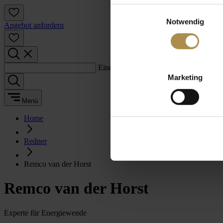
Einwilligungsauswahl
Notwendig
Angebot anfordern
Einen Suchbegriff eingeben:
Marketing
Menü
Home
Redner
Remco van der Horst
Remco van der Horst
Experte für Energiewende