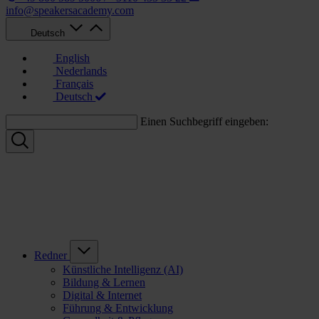
info@speakersacademy.com
Deutsch
English
Nederlands
Français
Deutsch
Einen Suchbegriff eingeben:
Redner
Künstliche Intelligenz (AI)
Bildung & Lernen
Digital & Internet
Führung & Entwicklung