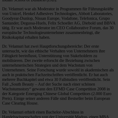
Dr. Velamuri war als Moderator in Programmen für Führungskräfte
von Unicef, Henkel Adhesives Technologies, Abbott Laboratories,
Goodyear-Dunlop, Nissan Europe, Vodafone, Telefonica, Grupo
Santander, Degussa-Huels, Felix Schoeller AG, Diebold und BBVA
tätig. Er war auch Moderator im CEO Collaborative Forum, das 30
europäische Technologieunternehmer zusammenbringt, die
Risikokapital erhalten haben.
Dr. Velamuri hat zwei Hauptforschungsbereiche: Der erste
untersucht, wie das ethische Verhalten von Unternehmern ihre
Fähigkeit beeinflusst, Unterstützung von Stakeholdern zu
mobilisieren. Der zweite erforscht die Beziehung zwischen
unternehmerischen Strategien und dem Wachstum von
Unternehmen. Seine Forschung wurde sowohl in akademischen als
auch in praktischen Fachzeitschriften veröffentlicht. Er hat auch
mehrere Buchkapitel und etwa 30 Fallstudien veröffentlicht. Sein
Fall „South Beauty – Auf der Suche nach einer schönen
Wachstumsstory“ gewann den EFMD Case Competition 2008 in
der Kategorie Emerging Chinese Global Competitors (2.000 Euro
Preis). Einige seiner anderen Fälle sind Bestseller beim European
Case Clearing House.
Dr. Velamuri erhielt einen Bachelor-Abschluss in
Handelswissenschaften von der Universität Madras, einen MBA