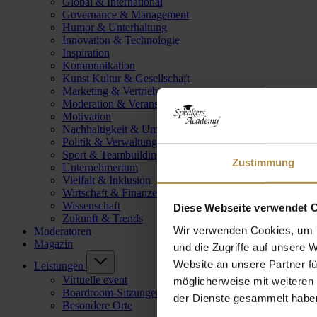
Global & International
Governance & Management
Humor & Unterhaltung
Innovation & Technologie
Inspiration
Kommunikation
Kunst Kultur & Gesellschaft
Marketing & Vertrieb
Moderation & Veranstaltungsleitung
Motivation
Nachhaltigkeit & Umwelt
Politik & Verwaltung
Sport & Teambuilding
Zustimmung
Unternehmertum
Vielfalt & Inklusion
Wirtschaft & Finanzen
Wissenschaft
Diese Webseite verwendet 
Zukunft & Trends
Wir verwenden Cookies, um I
Moderatoren
Magazin
und die Zugriffe auf unsere 
Website an unsere Partner fü
Leistungen
Virtuelle event
möglicherweise mit weiteren
Boardroom-Sitzungen
der Dienste gesammelt habe
Besondere Orte