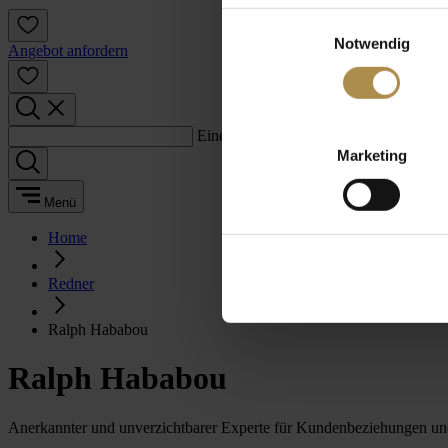
Einwilligungsauswahl
Notwendig
Angebot anfordern
Einen Suchbegriff eingeben:
Marketing
Menü
Home
Redner
Ralph Hababou
Ralph Hababou
Anerkannter und unverzichtbarer Experte für Kundenbeziehungen und