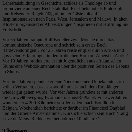
Lehrerausbildung in Geschichte, schloss als Theologe ab und
promovierte an einer Rechtsfakultät. Er ist bekannt als Philosoph
und Reisender. Regelmäßig nimmt er Gäste mit auf
Inspirationsreisen nach Paris, Wien, Jerusalem und Malawi. In alten
Klöstern organisiert er Abteisitzungen ‘Inspirieren mit Hoffnung und
Fortschritt’.
Vor 35 Jahren trampte Ralf Bodelier zwei Monate durch das
kommunistische Osteuropa und schrieb sein erstes Buch
‘Ordeverstoringen’. Vor 25 Jahren reiste er quer durch Afrika und
goss seine Erfahrungen in den fröhlichen Roman ‘Atheïst in Afrika’.
Vor 10 Jahren produzierte er mit Jugendlichen aus afrikanischen
Slums eine Webdokumentation über die positiven Seiten des Lebens
in Slums.
Vor fünf Jahren spendete er eine Niere an einen Unbekannten: im
vollen Vertrauen, dass es sowohl ihm als auch dem Empfänger
wieder gut gehen würde. Vor vier Jahren gründete er mit anderen
die Umweltbewegung Ecomodernismus/RePlanet. Vor zwei Jahren
wanderte er 4.200 Kilometer von Jerusalem nach Bouillon in
Belgien. Wöchentlich berichtete er darüber im Financieel Dagblad
und der Groene Amsterdammer. Kürzlich erschien sein Buch ‘Lang
Leve de Mens. Redden we het ook met 10 miljard?’
Themen