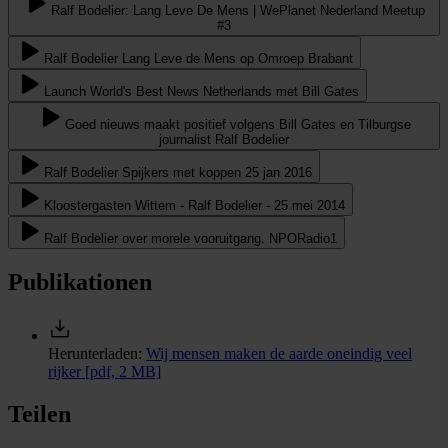
Ralf Bodelier: Lang Leve De Mens | WePlanet Nederland Meetup
#3
Ralf Bodelier Lang Leve de Mens op Omroep Brabant
Launch World's Best News Netherlands met Bill Gates
Goed nieuws maakt positief volgens Bill Gates en Tilburgse
journalist Ralf Bodelier
Ralf Bodelier Spijkers met koppen 25 jan 2016
Kloostergasten Wittem - Ralf Bodelier - 25 mei 2014
Ralf Bodelier over morele vooruitgang. NPORadio1
Publikationen
Herunterladen:
Wij mensen maken de aarde oneindig veel
rijker
[pdf, 2 MB]
Teilen