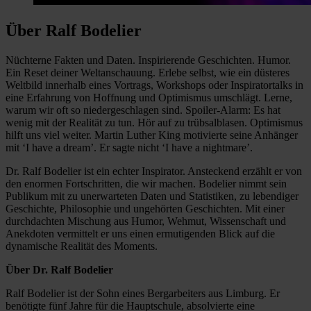
Über Ralf Bodelier
Nüchterne Fakten und Daten. Inspirierende Geschichten. Humor.
Ein Reset deiner Weltanschauung. Erlebe selbst, wie ein düsteres
Weltbild innerhalb eines Vortrags, Workshops oder Inspiratortalks in
eine Erfahrung von Hoffnung und Optimismus umschlägt. Lerne,
warum wir oft so niedergeschlagen sind. Spoiler-Alarm: Es hat
wenig mit der Realität zu tun. Hör auf zu trübsalblasen. Optimismus
hilft uns viel weiter. Martin Luther King motivierte seine Anhänger
mit ‘I have a dream’. Er sagte nicht ‘I have a nightmare’.
Dr. Ralf Bodelier ist ein echter Inspirator. Ansteckend erzählt er von
den enormen Fortschritten, die wir machen. Bodelier nimmt sein
Publikum mit zu unerwarteten Daten und Statistiken, zu lebendiger
Geschichte, Philosophie und ungehörten Geschichten. Mit einer
durchdachten Mischung aus Humor, Wehmut, Wissenschaft und
Anekdoten vermittelt er uns einen ermutigenden Blick auf die
dynamische Realität des Moments.
Über Dr. Ralf Bodelier
Ralf Bodelier ist der Sohn eines Bergarbeiters aus Limburg. Er
benötigte fünf Jahre für die Hauptschule, absolvierte eine