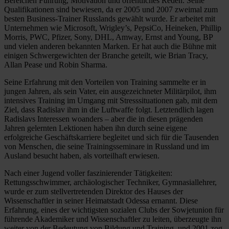
Bereichen Führung, Motivation und öffentliches Reden. Seine
Qualifikationen sind bewiesen, da er 2005 und 2007 zweimal zum
besten Business-Trainer Russlands gewählt wurde. Er arbeitet mit
Unternehmen wie Microsoft, Wrigley’s, PepsiCo, Heineken, Phillip
Morris, PWC, Pfizer, Sony, DHL, Amway, Ernst and Young, BP
und vielen anderen bekannten Marken. Er hat auch die Bühne mit
einigen Schwergewichten der Branche geteilt, wie Brian Tracy,
Allan Pease und Robin Sharma.
Seine Erfahrung mit den Vorteilen von Training sammelte er in
jungen Jahren, als sein Vater, ein ausgezeichneter Militärpilot, ihm
intensives Training im Umgang mit Stresssituationen gab, mit dem
Ziel, dass Radislav ihm in die Luftwaffe folgt. Letztendlich lagen
Radislavs Interessen woanders – aber die in diesen prägenden
Jahren gelernten Lektionen haben ihn durch seine eigene
erfolgreiche Geschäftskarriere begleitet und sich für die Tausenden
von Menschen, die seine Trainingsseminare in Russland und im
Ausland besucht haben, als vorteilhaft erwiesen.
Nach einer Jugend voller faszinierender Tätigkeiten:
Rettungsschwimmer, archäologischer Techniker, Gymnasiallehrer,
wurde er zum stellvertretenden Direktor des Hauses der
Wissenschaftler in seiner Heimatstadt Odessa ernannt. Diese
Erfahrung, eines der wichtigsten sozialen Clubs der Sowjetunion für
führende Akademiker und Wissenschaftler zu leiten, überzeugte ihn
weiter von der Bedeutung von Bildung und Training, und 2001 zog