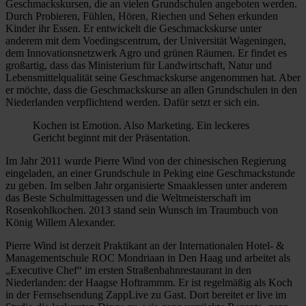
Geschmackskursen, die an vielen Grundschulen angeboten werden.
Durch Probieren, Fühlen, Hören, Riechen und Sehen erkunden
Kinder ihr Essen. Er entwickelt die Geschmackskurse unter
anderem mit dem Voedingscentrum, der Universität Wageningen,
dem Innovationsnetzwerk Agro und grünen Räumen. Er findet es
großartig, dass das Ministerium für Landwirtschaft, Natur und
Lebensmittelqualität seine Geschmackskurse angenommen hat. Aber
er möchte, dass die Geschmackskurse an allen Grundschulen in den
Niederlanden verpflichtend werden. Dafür setzt er sich ein.
Kochen ist Emotion. Also Marketing. Ein leckeres
Gericht beginnt mit der Präsentation.
Im Jahr 2011 wurde Pierre Wind von der chinesischen Regierung
eingeladen, an einer Grundschule in Peking eine Geschmackstunde
zu geben. Im selben Jahr organisierte Smaaklessen unter anderem
das Beste Schulmittagessen und die Weltmeisterschaft im
Rosenkohlkochen. 2013 stand sein Wunsch im Traumbuch von
König Willem Alexander.
Pierre Wind ist derzeit Praktikant an der Internationalen Hotel- &
Managementschule ROC Mondriaan in Den Haag und arbeitet als
„Executive Chef“ im ersten Straßenbahnrestaurant in den
Niederlanden: der Haagse Hoftrammm. Er ist regelmäßig als Koch
in der Fernsehsendung ZappLive zu Gast. Dort bereitet er live im