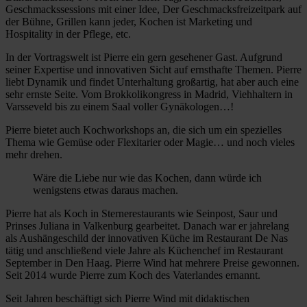
Geschmackssessions mit einer Idee, Der Geschmacksfreizeitpark auf
der Bühne, Grillen kann jeder, Kochen ist Marketing und
Hospitality in der Pflege, etc.
In der Vortragswelt ist Pierre ein gern gesehener Gast. Aufgrund
seiner Expertise und innovativen Sicht auf ernsthafte Themen. Pierre
liebt Dynamik und findet Unterhaltung großartig, hat aber auch eine
sehr ernste Seite. Vom Brokkolikongress in Madrid, Viehhaltern in
Varsseveld bis zu einem Saal voller Gynäkologen…!
Pierre bietet auch Kochworkshops an, die sich um ein spezielles
Thema wie Gemüse oder Flexitarier oder Magie… und noch vieles
mehr drehen.
Wäre die Liebe nur wie das Kochen, dann würde ich
wenigstens etwas daraus machen.
Pierre hat als Koch in Sternerestaurants wie Seinpost, Saur und
Prinses Juliana in Valkenburg gearbeitet. Danach war er jahrelang
als Aushängeschild der innovativen Küche im Restaurant De Nas
tätig und anschließend viele Jahre als Küchenchef im Restaurant
September in Den Haag. Pierre Wind hat mehrere Preise gewonnen.
Seit 2014 wurde Pierre zum Koch des Vaterlandes ernannt.
Seit Jahren beschäftigt sich Pierre Wind mit didaktischen