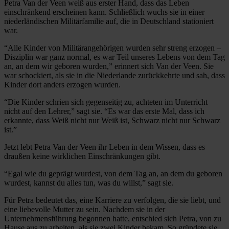
Petra Van der Veen weiß aus erster Hand, dass das Leben
einschränkend erscheinen kann. Schließlich wuchs sie in einer
niederländischen Militärfamilie auf, die in Deutschland stationiert
war.
“Alle Kinder von Militärangehörigen wurden sehr streng erzogen –
Disziplin war ganz normal, es war Teil unseres Lebens von dem Tag
an, an dem wir geboren wurden,” erinnert sich Van der Veen. Sie
war schockiert, als sie in die Niederlande zurückkehrte und sah, dass
Kinder dort anders erzogen wurden.
“Die Kinder schrien sich gegenseitig zu, achteten im Unterricht
nicht auf den Lehrer,” sagt sie. “Es war das erste Mal, dass ich
erkannte, dass Weiß nicht nur Weiß ist, Schwarz nicht nur Schwarz
ist.”
Jetzt lebt Petra Van der Veen ihr Leben in dem Wissen, dass es
draußen keine wirklichen Einschränkungen gibt.
“Egal wie du geprägt wurdest, von dem Tag an, an dem du geboren
wurdest, kannst du alles tun, was du willst,” sagt sie.
Für Petra bedeutet das, eine Karriere zu verfolgen, die sie liebt, und
eine liebevolle Mutter zu sein. Nachdem sie in der
Unternehmensführung begonnen hatte, entschied sich Petra, von zu
Hause aus zu arbeiten, als sie zwei Kinder bekam. So gründete sie