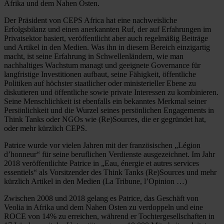
Afrika und dem Nahen Osten.
Der Präsident von CEPS Africa hat eine nachweisliche
Erfolgsbilanz und einen anerkannten Ruf, der auf Erfahrungen im
Privatsektor basiert, veröffentlicht aber auch regelmäßig Beiträge
und Artikel in den Medien. Was ihn in diesem Bereich einzigartig
macht, ist seine Erfahrung in Schwellenländern, wie man
nachhaltiges Wachstum managt und geeignete Governance für
langfristige Investitionen aufbaut, seine Fähigkeit, öffentliche
Politiken auf höchster staatlicher oder ministerieller Ebene zu
diskutieren und öffentliche sowie private Interessen zu kombinieren.
Seine Menschlichkeit ist ebenfalls ein bekanntes Merkmal seiner
Persönlichkeit und die Wurzel seines persönlichen Engagements in
Think Tanks oder NGOs wie (Re)Sources, die er gegründet hat,
oder mehr kürzlich CEPS.
Patrice wurde vor vielen Jahren mit der französischen „Légion
d’honneur“ für seine beruflichen Verdienste ausgezeichnet. Im Jahr
2018 veröffentlichte Patrice in „Eau, énergie et autres services
essentiels“ als Vorsitzender des Think Tanks (Re)Sources und mehr
kürzlich Artikel in den Medien (La Tribune, l’Opinion …)
Zwischen 2008 und 2018 gelang es Patrice, das Geschäft von
Veolia in Afrika und dem Nahen Osten zu verdoppeln und eine
ROCE von 14% zu erreichen, während er Tochtergesellschaften in