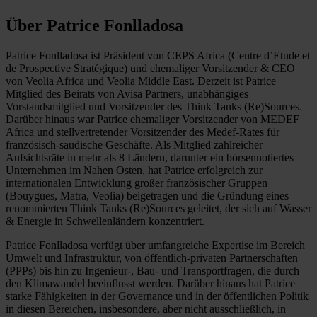
Über Patrice Fonlladosa
Patrice Fonlladosa ist Präsident von CEPS Africa (Centre d’Etude et
de Prospective Stratégique) und ehemaliger Vorsitzender & CEO
von Veolia Africa und Veolia Middle East. Derzeit ist Patrice
Mitglied des Beirats von Avisa Partners, unabhängiges
Vorstandsmitglied und Vorsitzender des Think Tanks (Re)Sources.
Darüber hinaus war Patrice ehemaliger Vorsitzender von MEDEF
Africa und stellvertretender Vorsitzender des Medef-Rates für
französisch-saudische Geschäfte. Als Mitglied zahlreicher
Aufsichtsräte in mehr als 8 Ländern, darunter ein börsennotiertes
Unternehmen im Nahen Osten, hat Patrice erfolgreich zur
internationalen Entwicklung großer französischer Gruppen
(Bouygues, Matra, Veolia) beigetragen und die Gründung eines
renommierten Think Tanks (Re)Sources geleitet, der sich auf Wasser
& Energie in Schwellenländern konzentriert.
Patrice Fonlladosa verfügt über umfangreiche Expertise im Bereich
Umwelt und Infrastruktur, von öffentlich-privaten Partnerschaften
(PPPs) bis hin zu Ingenieur-, Bau- und Transportfragen, die durch
den Klimawandel beeinflusst werden. Darüber hinaus hat Patrice
starke Fähigkeiten in der Governance und in der öffentlichen Politik
in diesen Bereichen, insbesondere, aber nicht ausschließlich, in