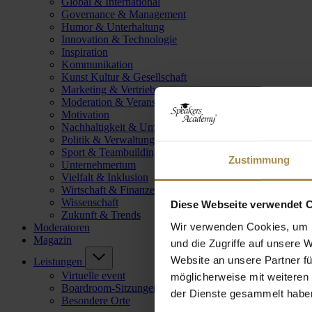
Global & International
Governance & Management
Humor & Unterhaltung
Innovation & Technologie
Inspiration
Kommunikation
Kunst Kultur & Gesellschaft
Marketing & Vertrieb
Moderation & Veranstaltungsleitung
Motivation
Nachhaltigkeit & Umwelt
Politik & Verwaltung
Sport & Teambuilding
Zustimmung
Unternehmertum
Vielfalt & Inklusion
Wirtschaft & Finanzen
Wissenschaft
Diese Webseite verwendet 
Zukunft & Trends
Wir verwenden Cookies, um I
Moderatoren
Magazin
und die Zugriffe auf unsere 
Website an unsere Partner fü
Leistungen
Virtuelle event
möglicherweise mit weiteren
Boardroom-Sitzungen
der Dienste gesammelt habe
Besondere Orte