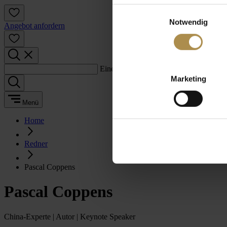
Einwilligungsauswahl
Notwendig
Angebot anfordern
Einen Suchbegriff eingeben:
Marketing
Menü
Home
Redner
Pascal Coppens
Pascal Coppens
China-Experte | Autor | Keynote Speaker