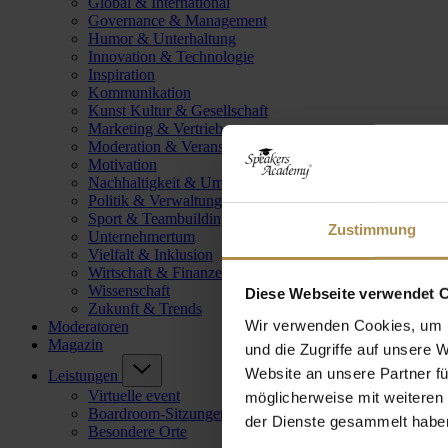
Global & International
Governance & Management
Humor & Unterhaltung
Innovation & Technologie
Inspiration
Kommunikation
Kunst Kultur & Gesellschaft
Marketing & Vertrieb
Moderation & Veranstaltungsleitung
Motivation
Nachhaltigkeit & Umwelt
Politik & Verwaltung
Sport & Teambuilding
Zustimmung
Unternehmertum
Vielfalt & Inklusion
Wirtschaft & Finanzen
Wissenschaft
Diese Webseite verwendet 
Zukunft & Trends
Wir verwenden Cookies, um I
Moderatoren
Magazin
und die Zugriffe auf unsere 
Website an unsere Partner fü
Leistungen
Virtuelle event
möglicherweise mit weiteren
Boardroom-Sitzungen
der Dienste gesammelt habe
Besondere Orte