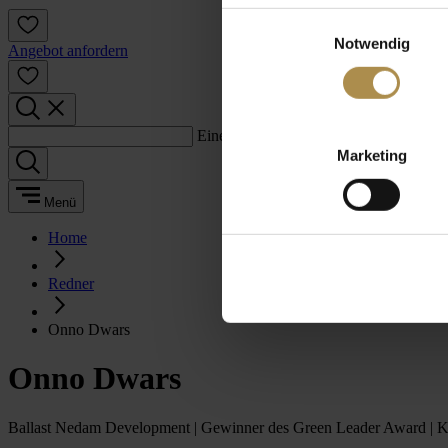
Einwilligungsauswahl
Notwendig
Angebot anfordern
Einen Suchbegriff eingeben:
Marketing
Menü
Home
Redner
Onno Dwars
Onno Dwars
Ballast Nedam Development | Gewinner des Green Leader Award |