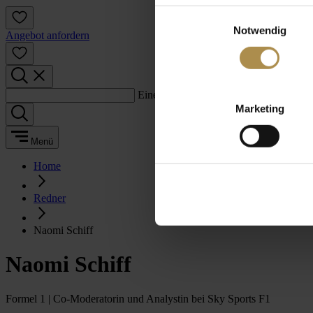
Einwilligungsauswahl
Notwendig
Angebot anfordern
Einen Suchbegriff eingeben:
Marketing
Menü
Home
Redner
Naomi Schiff
Naomi Schiff
Formel 1 | Co-Moderatorin und Analystin bei Sky Sports F1