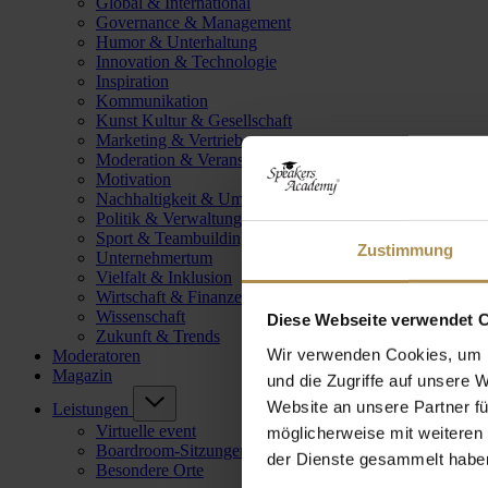
Global & International
Governance & Management
Humor & Unterhaltung
Innovation & Technologie
Inspiration
Kommunikation
Kunst Kultur & Gesellschaft
Marketing & Vertrieb
Moderation & Veranstaltungsleitung
Motivation
Nachhaltigkeit & Umwelt
Politik & Verwaltung
Sport & Teambuilding
Zustimmung
Unternehmertum
Vielfalt & Inklusion
Wirtschaft & Finanzen
Wissenschaft
Diese Webseite verwendet 
Zukunft & Trends
Wir verwenden Cookies, um I
Moderatoren
Magazin
und die Zugriffe auf unsere 
Website an unsere Partner fü
Leistungen
Virtuelle event
möglicherweise mit weiteren
Boardroom-Sitzungen
der Dienste gesammelt habe
Besondere Orte