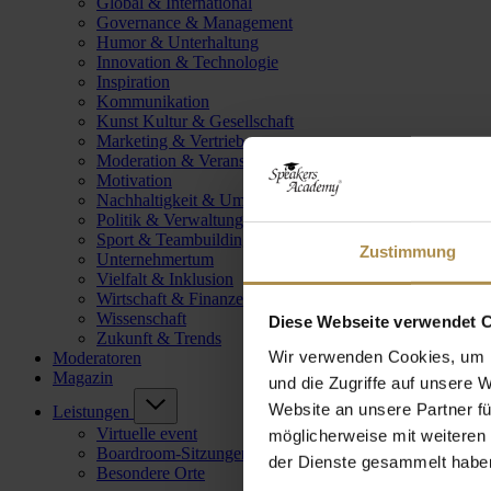
Global & International
Governance & Management
Humor & Unterhaltung
Innovation & Technologie
Inspiration
Kommunikation
Kunst Kultur & Gesellschaft
Marketing & Vertrieb
Moderation & Veranstaltungsleitung
Motivation
Nachhaltigkeit & Umwelt
Politik & Verwaltung
Sport & Teambuilding
Zustimmung
Unternehmertum
Vielfalt & Inklusion
Wirtschaft & Finanzen
Wissenschaft
Diese Webseite verwendet 
Zukunft & Trends
Wir verwenden Cookies, um I
Moderatoren
Magazin
und die Zugriffe auf unsere 
Website an unsere Partner fü
Leistungen
Virtuelle event
möglicherweise mit weiteren
Boardroom-Sitzungen
der Dienste gesammelt habe
Besondere Orte