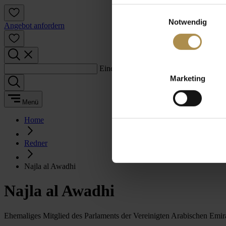
Einwilligungsauswahl
Notwendig
Angebot anfordern
Einen Suchbegriff eingeben:
Marketing
Menü
Home
Redner
Najla al Awadhi
Najla al Awadhi
Ehemaliges Mitglied des Parlaments der Vereinigten Arabischen Emir