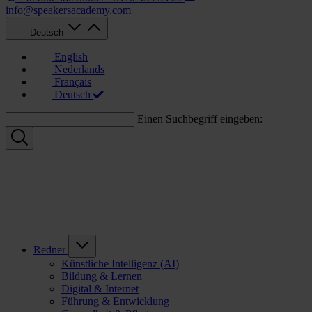
info@speakersacademy.com
Deutsch
English
Nederlands
Français
Deutsch
Einen Suchbegriff eingeben:
Redner
Künstliche Intelligenz (AI)
Bildung & Lernen
Digital & Internet
Führung & Entwicklung