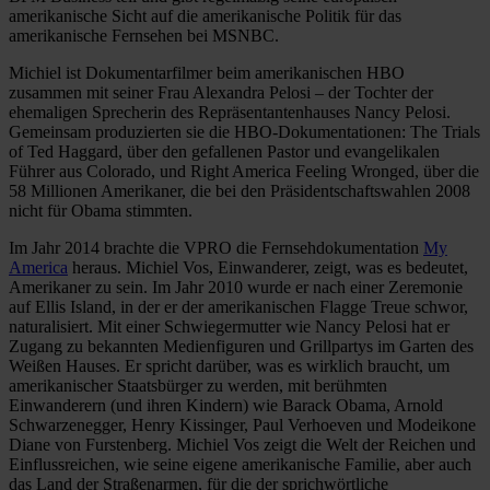
amerikanische Sicht auf die amerikanische Politik für das
amerikanische Fernsehen bei MSNBC.
Michiel ist Dokumentarfilmer beim amerikanischen HBO
zusammen mit seiner Frau Alexandra Pelosi – der Tochter der
ehemaligen Sprecherin des Repräsentantenhauses Nancy Pelosi.
Gemeinsam produzierten sie die HBO-Dokumentationen: The Trials
of Ted Haggard, über den gefallenen Pastor und evangelikalen
Führer aus Colorado, und Right America Feeling Wronged, über die
58 Millionen Amerikaner, die bei den Präsidentschaftswahlen 2008
nicht für Obama stimmten.
Im Jahr 2014 brachte die VPRO die Fernsehdokumentation
My
America
heraus. Michiel Vos, Einwanderer, zeigt, was es bedeutet,
Amerikaner zu sein. Im Jahr 2010 wurde er nach einer Zeremonie
auf Ellis Island, in der er der amerikanischen Flagge Treue schwor,
naturalisiert. Mit einer Schwiegermutter wie Nancy Pelosi hat er
Zugang zu bekannten Medienfiguren und Grillpartys im Garten des
Weißen Hauses. Er spricht darüber, was es wirklich braucht, um
amerikanischer Staatsbürger zu werden, mit berühmten
Einwanderern (und ihren Kindern) wie Barack Obama, Arnold
Schwarzenegger, Henry Kissinger, Paul Verhoeven und Modeikone
Diane von Furstenberg. Michiel Vos zeigt die Welt der Reichen und
Einflussreichen, wie seine eigene amerikanische Familie, aber auch
das Land der Straßenarmen, für die der sprichwörtliche