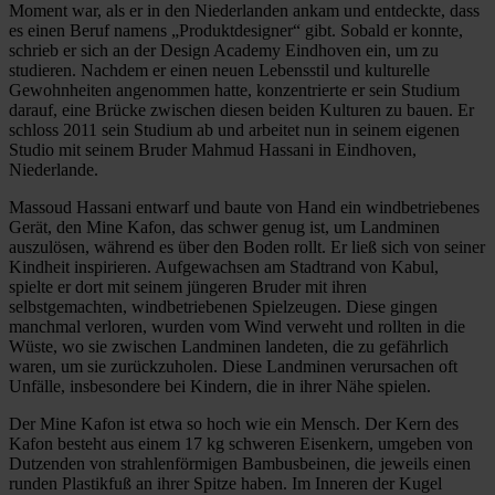
Moment war, als er in den Niederlanden ankam und entdeckte, dass
es einen Beruf namens „Produktdesigner“ gibt. Sobald er konnte,
schrieb er sich an der Design Academy Eindhoven ein, um zu
studieren. Nachdem er einen neuen Lebensstil und kulturelle
Gewohnheiten angenommen hatte, konzentrierte er sein Studium
darauf, eine Brücke zwischen diesen beiden Kulturen zu bauen. Er
schloss 2011 sein Studium ab und arbeitet nun in seinem eigenen
Studio mit seinem Bruder Mahmud Hassani in Eindhoven,
Niederlande.
Massoud Hassani entwarf und baute von Hand ein windbetriebenes
Gerät, den Mine Kafon, das schwer genug ist, um Landminen
auszulösen, während es über den Boden rollt. Er ließ sich von seiner
Kindheit inspirieren. Aufgewachsen am Stadtrand von Kabul,
spielte er dort mit seinem jüngeren Bruder mit ihren
selbstgemachten, windbetriebenen Spielzeugen. Diese gingen
manchmal verloren, wurden vom Wind verweht und rollten in die
Wüste, wo sie zwischen Landminen landeten, die zu gefährlich
waren, um sie zurückzuholen. Diese Landminen verursachen oft
Unfälle, insbesondere bei Kindern, die in ihrer Nähe spielen.
Der Mine Kafon ist etwa so hoch wie ein Mensch. Der Kern des
Kafon besteht aus einem 17 kg schweren Eisenkern, umgeben von
Dutzenden von strahlenförmigen Bambusbeinen, die jeweils einen
runden Plastikfuß an ihrer Spitze haben. Im Inneren der Kugel