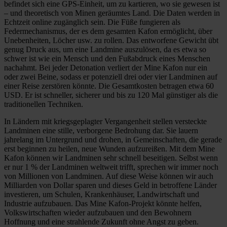
befindet sich eine GPS-Einheit, um zu kartieren, wo sie gewesen ist
– und theoretisch von Minen geräumtes Land. Die Daten werden in
Echtzeit online zugänglich sein. Die Füße fungieren als
Federmechanismus, der es dem gesamten Kafon ermöglicht, über
Unebenheiten, Löcher usw. zu rollen. Das entworfene Gewicht übt
genug Druck aus, um eine Landmine auszulösen, da es etwa so
schwer ist wie ein Mensch und den Fußabdruck eines Menschen
nachahmt. Bei jeder Detonation verliert der Mine Kafon nur ein
oder zwei Beine, sodass er potenziell drei oder vier Landminen auf
einer Reise zerstören könnte. Die Gesamtkosten betragen etwa 60
USD. Er ist schneller, sicherer und bis zu 120 Mal günstiger als die
traditionellen Techniken.
In Ländern mit kriegsgeplagter Vergangenheit stellen versteckte
Landminen eine stille, verborgene Bedrohung dar. Sie lauern
jahrelang im Untergrund und drohen, in Gemeinschaften, die gerade
erst beginnen zu heilen, neue Wunden aufzureißen. Mit dem Mine
Kafon können wir Landminen sehr schnell beseitigen. Selbst wenn
er nur 1 % der Landminen weltweit trifft, sprechen wir immer noch
von Millionen von Landminen. Auf diese Weise können wir auch
Milliarden von Dollar sparen und dieses Geld in betroffene Länder
investieren, um Schulen, Krankenhäuser, Landwirtschaft und
Industrie aufzubauen. Das Mine Kafon-Projekt könnte helfen,
Volkswirtschaften wieder aufzubauen und den Bewohnern
Hoffnung und eine strahlende Zukunft ohne Angst zu geben.