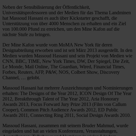
Neben der Sensibilisierung der Öffentlichkeit,
Universitätsprofessoren und der Medien für das Thema Landminen
hat Massoud Hassani es auch über Kickstarter geschafft, die
Unterstützung von über 4000 Menschen zu erhalten und ein Ziel
von 100.000 Pfund zu erreichen, um den Mine Kafon auf die
nächste Stufe zu bringen.
Der Mine Kafon wurde vom MoMA New York für deren
Designabteilung erworben und ist seit März 2013 ausgestellt. In den
Medien wurden Massoud Hassani und sein Projekt von Medien wie
CNN, BBC, TIME, New York Times, DW, Der Spiegel, Die Zeit,
Le Monde, Mail Online, The Guardian, Wired, Financial Times,
Forbes, Reuters, AFP, P&W, NOS, Colbert Show, Discovery
Channel, … gelobt.
Massoud Hassani hat mehrere Auszeichnungen und Nominierungen
erhalten: The Designs of the Year 2012, ICON Design Of The Year
2012, Breakthrough Talent of The Year 2012, Aria Honorary
Awards 2013, Focus Forward Jury Prize 2013 (Film von Callum
Cooper), Common Pitch Audience Awards 2012, ED Public
Awards 2011, Connecting Ring 2011, Social Design Awards 2010.
Massoud Hassani, zusammen mit seinem Bruder Mahmud, wurde
eingeladen und hat an vielen Konferenzen, Veranstaltungen,