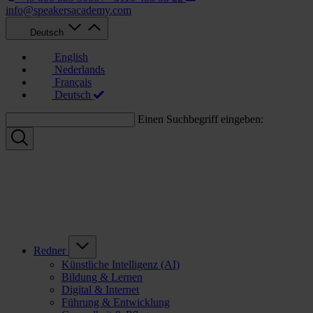
info@speakersacademy.com
Deutsch
English
Nederlands
Français
Deutsch
Einen Suchbegriff eingeben:
Redner
Künstliche Intelligenz (AI)
Bildung & Lernen
Digital & Internet
Führung & Entwicklung