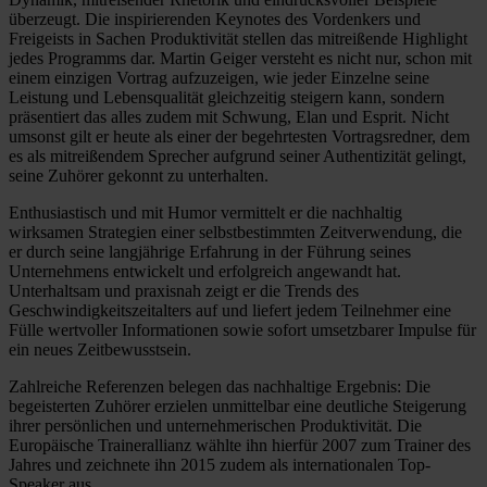
überzeugt. Die inspirierenden Keynotes des Vordenkers und
Freigeists in Sachen Produktivität stellen das mitreißende Highlight
jedes Programms dar. Martin Geiger versteht es nicht nur, schon mit
einem einzigen Vortrag aufzuzeigen, wie jeder Einzelne seine
Leistung und Lebensqualität gleichzeitig steigern kann, sondern
präsentiert das alles zudem mit Schwung, Elan und Esprit. Nicht
umsonst gilt er heute als einer der begehrtesten Vortragsredner, dem
es als mitreißendem Sprecher aufgrund seiner Authentizität gelingt,
seine Zuhörer gekonnt zu unterhalten.
Enthusiastisch und mit Humor vermittelt er die nachhaltig
wirksamen Strategien einer selbstbestimmten Zeitverwendung, die
er durch seine langjährige Erfahrung in der Führung seines
Unternehmens entwickelt und erfolgreich angewandt hat.
Unterhaltsam und praxisnah zeigt er die Trends des
Geschwindigkeitszeitalters auf und liefert jedem Teilnehmer eine
Fülle wertvoller Informationen sowie sofort umsetzbarer Impulse für
ein neues Zeitbewusstsein.
Zahlreiche Referenzen belegen das nachhaltige Ergebnis: Die
begeisterten Zuhörer erzielen unmittelbar eine deutliche Steigerung
ihrer persönlichen und unternehmerischen Produktivität. Die
Europäische Trainerallianz wählte ihn hierfür 2007 zum Trainer des
Jahres und zeichnete ihn 2015 zudem als internationalen Top-
Speaker aus.