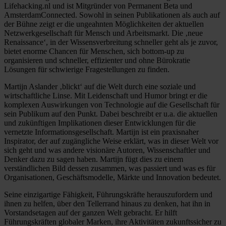
Lifehacking.nl und ist Mitgründer von Permanent Beta und
AmsterdamConnected. Sowohl in seinen Publikationen als auch auf
der Bühne zeigt er die ungeahnten Möglichkeiten der aktuellen
Netzwerkgesellschaft für Mensch und Arbeitsmarkt. Die ‚neue
Renaissance‘, in der Wissensverbreitung schneller geht als je zuvor,
bietet enorme Chancen für Menschen, sich bottom-up zu
organisieren und schneller, effizienter und ohne Bürokratie
Lösungen für schwierige Fragestellungen zu finden.
Martijn Aslander ‚blickt‘ auf die Welt durch eine soziale und
wirtschaftliche Linse. Mit Leidenschaft und Humor bringt er die
komplexen Auswirkungen von Technologie auf die Gesellschaft für
sein Publikum auf den Punkt. Dabei beschreibt er u.a. die aktuellen
und zukünftigen Implikationen dieser Entwicklungen für die
vernetzte Informationsgesellschaft. Martijn ist ein praxisnaher
Inspirator, der auf zugängliche Weise erklärt, was in dieser Welt vor
sich geht und was andere visionäre Autoren, Wissenschaftler und
Denker dazu zu sagen haben. Martijn fügt dies zu einem
verständlichen Bild dessen zusammen, was passiert und was es für
Organisationen, Geschäftsmodelle, Märkte und Innovation bedeutet.
Seine einzigartige Fähigkeit, Führungskräfte herauszufordern und
ihnen zu helfen, über den Tellerrand hinaus zu denken, hat ihn in
Vorstandsetagen auf der ganzen Welt gebracht. Er hilft
Führungskräften globaler Marken, ihre Aktivitäten zukunftssicher zu