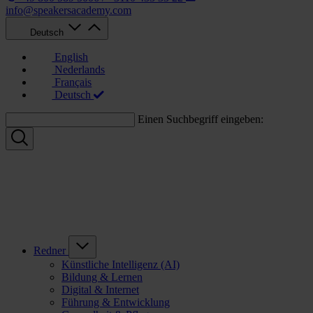
info@speakersacademy.com
Deutsch
English
Nederlands
Français
Deutsch
Einen Suchbegriff eingeben:
Redner
Künstliche Intelligenz (AI)
Bildung & Lernen
Digital & Internet
Führung & Entwicklung