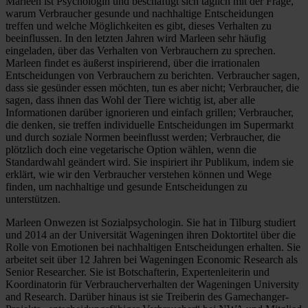
Marleen ist Psychologin und beschäftigt sich täglich mit der Frage,
warum Verbraucher gesunde und nachhaltige Entscheidungen
treffen und welche Möglichkeiten es gibt, dieses Verhalten zu
beeinflussen. In den letzten Jahren wird Marleen sehr häufig
eingeladen, über das Verhalten von Verbrauchern zu sprechen.
Marleen findet es äußerst inspirierend, über die irrationalen
Entscheidungen von Verbrauchern zu berichten. Verbraucher sagen,
dass sie gesünder essen möchten, tun es aber nicht; Verbraucher, die
sagen, dass ihnen das Wohl der Tiere wichtig ist, aber alle
Informationen darüber ignorieren und einfach grillen; Verbraucher,
die denken, sie treffen individuelle Entscheidungen im Supermarkt
und durch soziale Normen beeinflusst werden; Verbraucher, die
plötzlich doch eine vegetarische Option wählen, wenn die
Standardwahl geändert wird. Sie inspiriert ihr Publikum, indem sie
erklärt, wie wir den Verbraucher verstehen können und Wege
finden, um nachhaltige und gesunde Entscheidungen zu
unterstützen.
Marleen Onwezen ist Sozialpsychologin. Sie hat in Tilburg studiert
und 2014 an der Universität Wageningen ihren Doktortitel über die
Rolle von Emotionen bei nachhaltigen Entscheidungen erhalten. Sie
arbeitet seit über 12 Jahren bei Wageningen Economic Research als
Senior Researcher. Sie ist Botschafterin, Expertenleiterin und
Koordinatorin für Verbraucherverhalten der Wageningen University
and Research. Darüber hinaus ist sie Treiberin des Gamechanger-