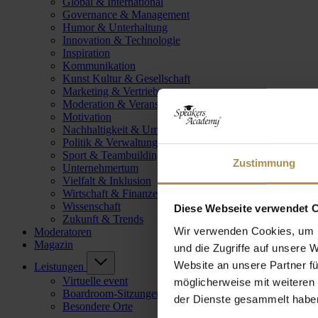
Global & International
Governance & Management
Humor & Unterhaltung
Innovation & Technologie
Inspiration
Kommunikation
Kunst Kultur & Gesellschaft
Marketing & Vertrieb
Moderation & Veranstaltungsleitung
Motivation
Nachhaltigkeit & Umwelt
Politik & Verwaltung
Sport & Teambuilding
Zustimmung
Unternehmertum
Vielfalt & Inklusion
Wirtschaft & Finanzen
Wissenschaft
Diese Webseite verwendet 
Zukunft & Trends
Wir verwenden Cookies, um I
Moderatoren
Magazin
und die Zugriffe auf unsere 
Website an unsere Partner fü
Leistungen
Virtuelle event
möglicherweise mit weiteren
Boardroom-Sitzungen
der Dienste gesammelt habe
Besondere Orte