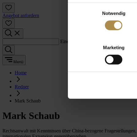
Einwilligungsauswahl
Notwendig
Angebot anfordern
Einen Suchbegriff eingeben:
Marketing
Menü
Home
Redner
Mark Schaub
Mark Schaub
Rechtsanwalt mit Kenntnissen über China-bezogene Fragestellungen, 
internationalen Expansion gegenüberstehen