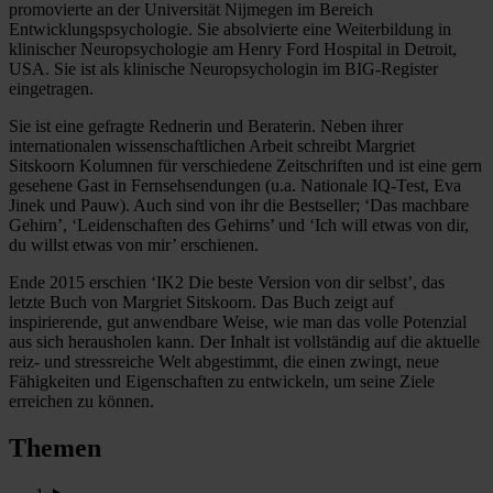
promovierte an der Universität Nijmegen im Bereich
Entwicklungspsychologie. Sie absolvierte eine Weiterbildung in
klinischer Neuropsychologie am Henry Ford Hospital in Detroit,
USA. Sie ist als klinische Neuropsychologin im BIG-Register
eingetragen.
Sie ist eine gefragte Rednerin und Beraterin. Neben ihrer
internationalen wissenschaftlichen Arbeit schreibt Margriet
Sitskoorn Kolumnen für verschiedene Zeitschriften und ist eine gern
gesehene Gast in Fernsehsendungen (u.a. Nationale IQ-Test, Eva
Jinek und Pauw). Auch sind von ihr die Bestseller; ‘Das machbare
Gehirn’, ‘Leidenschaften des Gehirns’ und ‘Ich will etwas von dir,
du willst etwas von mir’ erschienen.
Ende 2015 erschien ‘IK2 Die beste Version von dir selbst’, das
letzte Buch von Margriet Sitskoorn. Das Buch zeigt auf
inspirierende, gut anwendbare Weise, wie man das volle Potenzial
aus sich herausholen kann. Der Inhalt ist vollständig auf die aktuelle
reiz- und stressreiche Welt abgestimmt, die einen zwingt, neue
Fähigkeiten und Eigenschaften zu entwickeln, um seine Ziele
erreichen zu können.
Themen