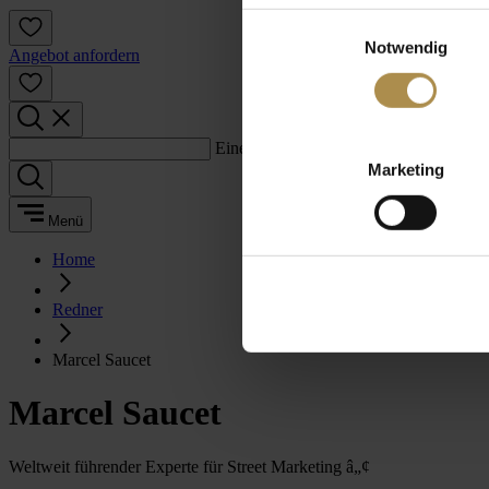
Einwilligungsauswahl
Notwendig
Angebot anfordern
Einen Suchbegriff eingeben:
Marketing
Menü
Home
Redner
Marcel Saucet
Marcel Saucet
Weltweit führender Experte für Street Marketing â„¢