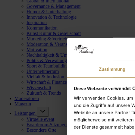
Global & International
Governance & Management
Humor & Unterhaltung
Innovation & Technologie
Inspiration
Kommunikation
Kunst Kultur & Gesellschaft
Marketing & Vertrieb
Moderation & Veranstaltungsleitung
Motivation
Nachhaltigkeit & Umwelt
Politik & Verwaltung
Sport & Teambuilding
Zustimmung
Unternehmertum
Vielfalt & Inklusion
Wirtschaft & Finanzen
Wissenschaft
Diese Webseite verwendet 
Zukunft & Trends
Wir verwenden Cookies, um I
Moderatoren
Magazin
und die Zugriffe auf unsere 
Website an unsere Partner fü
Leistungen
Virtuelle event
möglicherweise mit weiteren
Boardroom-Sitzungen
der Dienste gesammelt habe
Besondere Orte