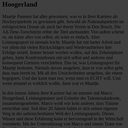
Hoogerland
Maartje Paumen hat alles gewonnen, was es in ihrer Karriere als
Hockeyspielerin zu gewinnen gibt. Sowohl als Nationalspielerin im
erfolgreichen Oranje als auch bei ihrem Verein in Den Bosch. Die
All-Time-Torschützin reihte die Titel aneinander. Von außen scheint
es, als käme alles von selbst, als wäre es einfach. Aber
Leistungssport ist niemals leicht. Maartje hat mit harter Arbeit und
vor allem mit vielen Rückschlägen und Wiederaufstehen ihre
Erfolge erzielt. Immer besser werden wollen, auf den Zehenspitzen
gehen, harte Konfrontationen mit sich selbst und anderen und
konsequent Grenzen verschieben. Das ist, was Leistungssport für
Maartje bedeutet. Niemals davon ausgehen, dass es von selbst geht,
dass man bereit ist. Mit all den Unsicherheiten umgehen, die einem
begegnen. Und das kann man nur, wenn man es ECHT will. Und
wenn jemand es wirklich wollte, dann war es Maartje.
In den letzten Jahren ihrer Karriere hat sie intensiv mit Marco
Hoogerland, Leistungstrainer und Gründer der Talentenakademie,
zusammengearbeitet. Marco weiß wie kein anderer, dass Träume
erreichbar sind. Seit über 20 Jahren bahnt er sich seinen eigenen
Weg in der unberechenbaren Welt des Leistungssports. Dieses
Wissen und diese Erfahrung kann er hervorragend in der Wirtschaft
vermitteln. Mit der Unterstützung von Marco und einem Team von