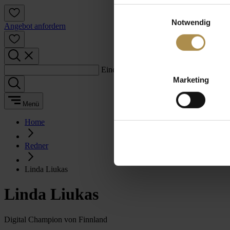
Einwilligungsauswahl
Notwendig
Angebot anfordern
Einen Suchbegriff eingeben:
Marketing
Menü
Home
Redner
Linda Liukas
Linda Liukas
Digital Champion von Finnland