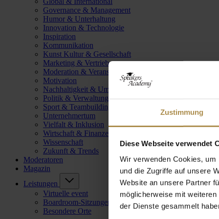
Global & International
Governance & Management
Humor & Unterhaltung
Innovation & Technologie
Inspiration
Kommunikation
Kunst Kultur & Gesellschaft
Marketing & Vertrieb
Moderation & Veranstaltungsleitung
Motivation
Nachhaltigkeit & Umwelt
Politik & Verwaltung
Sport & Teambuilding
Zustimmung
Unternehmertum
Vielfalt & Inklusion
Wirtschaft & Finanzen
Wissenschaft
Diese Webseite verwendet 
Zukunft & Trends
Wir verwenden Cookies, um I
Moderatoren
Magazin
und die Zugriffe auf unsere 
Website an unsere Partner fü
Leistungen
Virtuelle event
möglicherweise mit weiteren
Boardroom-Sitzungen
der Dienste gesammelt habe
Besondere Orte