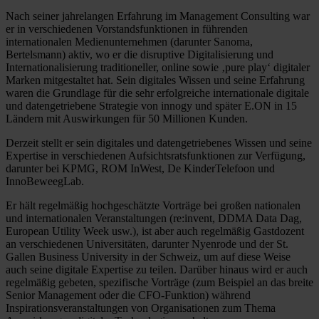
Nach seiner jahrelangen Erfahrung im Management Consulting war
er in verschiedenen Vorstandsfunktionen in führenden
internationalen Medienunternehmen (darunter Sanoma,
Bertelsmann) aktiv, wo er die disruptive Digitalisierung und
Internationalisierung traditioneller, online sowie ‚pure play‘ digitaler
Marken mitgestaltet hat. Sein digitales Wissen und seine Erfahrung
waren die Grundlage für die sehr erfolgreiche internationale digitale
und datengetriebene Strategie von innogy und später E.ON in 15
Ländern mit Auswirkungen für 50 Millionen Kunden.
Derzeit stellt er sein digitales und datengetriebenes Wissen und seine
Expertise in verschiedenen Aufsichtsratsfunktionen zur Verfügung,
darunter bei KPMG, ROM InWest, De KinderTelefoon und
InnoBeweegLab.
Er hält regelmäßig hochgeschätzte Vorträge bei großen nationalen
und internationalen Veranstaltungen (re:invent, DDMA Data Dag,
European Utility Week usw.), ist aber auch regelmäßig Gastdozent
an verschiedenen Universitäten, darunter Nyenrode und der St.
Gallen Business University in der Schweiz, um auf diese Weise
auch seine digitale Expertise zu teilen. Darüber hinaus wird er auch
regelmäßig gebeten, spezifische Vorträge (zum Beispiel an das breite
Senior Management oder die CFO-Funktion) während
Inspirationsveranstaltungen von Organisationen zum Thema