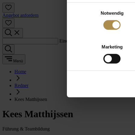
Einwilligungsauswahl
Notwendig
Angebot anfordern
Einen Suchbegriff eingeben:
Marketing
Menü
Home
Redner
Kees Matthijssen
Kees Matthijssen
Führung & Teambildung