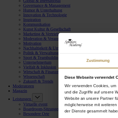
Global & International
Governance & Management
Humor & Unterhaltung
Innovation & Technologie
Inspiration
Kommunikation
Kunst Kultur & Gesellschaft
Marketing & Vertrieb
Moderation & Veranstaltungsleitung
Motivation
Nachhaltigkeit & Umwelt
Politik & Verwaltung
Sport & Teambuilding
Zustimmung
Unternehmertum
Vielfalt & Inklusion
Wirtschaft & Finanzen
Wissenschaft
Diese Webseite verwendet 
Zukunft & Trends
Wir verwenden Cookies, um I
Moderatoren
Magazin
und die Zugriffe auf unsere 
Website an unsere Partner fü
Leistungen
Virtuelle event
möglicherweise mit weiteren
Boardroom-Sitzungen
der Dienste gesammelt habe
Besondere Orte