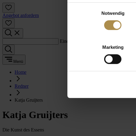
Einwilligungsauswahl
Notwendig
Angebot anfordern
Einen Suchbegriff eingeben:
Marketing
Menü
Home
Redner
Katja Gruijters
Katja Gruijters
Die Kunst des Essens