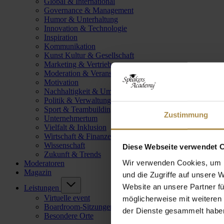
Global & International
Governance & Management
Humor & Unterhaltung
Innovation & Technologie
Inspiration
Kommunikation
Kunst Kultur & Gesellschaft
Marketing & Vertrieb
Moderation & Veranstaltungsleitung
Motivation
Nachhaltigkeit & Umwelt
Politik & Verwaltung
Sport & Teambuilding
Zustimmung
Unternehmertum
Vielfalt & Inklusion
Wirtschaft & Finanzen
Wissenschaft
Diese Webseite verwendet 
Zukunft & Trends
Wir verwenden Cookies, um I
Moderatoren
Magazin
und die Zugriffe auf unsere 
Website an unsere Partner fü
Leistungen
Virtuelle event
möglicherweise mit weiteren
Boardroom-Sitzungen
der Dienste gesammelt habe
Besondere Orte