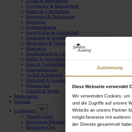
Global & International
Governance & Management
Humor & Unterhaltung
Innovation & Technologie
Inspiration
Kommunikation
Kunst Kultur & Gesellschaft
Marketing & Vertrieb
Moderation & Veranstaltungsleitung
Motivation
Nachhaltigkeit & Umwelt
Politik & Verwaltung
Sport & Teambuilding
Zustimmung
Unternehmertum
Vielfalt & Inklusion
Wirtschaft & Finanzen
Wissenschaft
Diese Webseite verwendet 
Zukunft & Trends
Wir verwenden Cookies, um I
Moderatoren
Magazin
und die Zugriffe auf unsere 
Website an unsere Partner fü
Leistungen
Virtuelle event
möglicherweise mit weiteren
Boardroom-Sitzungen
der Dienste gesammelt habe
Besondere Orte