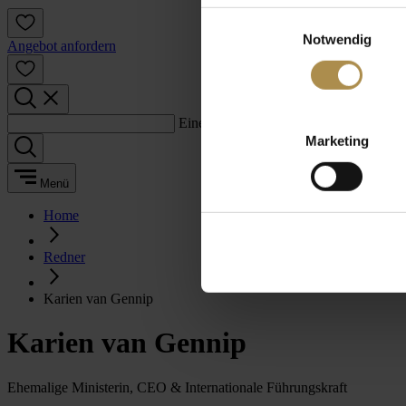
Einwilligungsauswahl
Notwendig
Angebot anfordern
Einen Suchbegriff eingeben:
Marketing
Menü
Home
Redner
Karien van Gennip
Karien van Gennip
Ehemalige Ministerin, CEO & Internationale Führungskraft