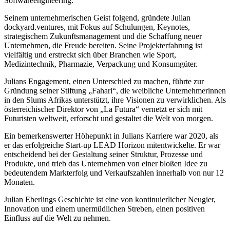
Softwareengineering.
Seinem unternehmerischen Geist folgend, gründete Julian
dockyard.ventures, mit Fokus auf Schulungen, Keynotes,
strategischem Zukunftsmanagement und die Schaffung neuer
Unternehmen, die Freude bereiten. Seine Projekterfahrung ist
vielfältig und erstreckt sich über Branchen wie Sport,
Medizintechnik, Pharmazie, Verpackung und Konsumgüter.
Julians Engagement, einen Unterschied zu machen, führte zur
Gründung seiner Stiftung „Fahari“, die weibliche Unternehmerinnen
in den Slums Afrikas unterstützt, ihre Visionen zu verwirklichen. Als
österreichischer Direktor von „La Futura“ vernetzt er sich mit
Futuristen weltweit, erforscht und gestaltet die Welt von morgen.
Ein bemerkenswerter Höhepunkt in Julians Karriere war 2020, als
er das erfolgreiche Start-up LEAD Horizon mitentwickelte. Er war
entscheidend bei der Gestaltung seiner Struktur, Prozesse und
Produkte, und trieb das Unternehmen von einer bloßen Idee zu
bedeutendem Markterfolg und Verkaufszahlen innerhalb von nur 12
Monaten.
Julian Eberlings Geschichte ist eine von kontinuierlicher Neugier,
Innovation und einem unermüdlichen Streben, einen positiven
Einfluss auf die Welt zu nehmen.