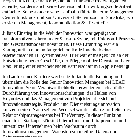
Projekt in Kenia, eine Rolle, die nicht nur seine Redefähigkeiten
schärfte, sondern auch seine Leidenschaft für wirkungsvolle Arbeit
entfachte. Seine akademische Laufbahn führte ihn zum Management
Center Innsbruck und zur Universität Stellenbosch in Südafrika, wo
er sich in Management, Kommunikation & IT vertiefte.
Julians Einstieg in die Welt der Innovation war geprägt von
transformativen Jahren in der Start-up-Szene, mit Fokus auf Prozess-
und Geschäftsmodellinnovationen. Diese Erfahrung war ein
Sprungbrett in eine umfangreichere Rolle innerhalb eines
österreichischen IT-Systemhauses. Hier war er maßgeblich an der
Entwicklung neuer Geschäfte, der Pflege mobiler Dienste und der
Etablierung einer entscheidenden Partnerschaft mit Apple beteiligt.
Im Laufe seiner Karriere wechselte Julian in die Beratung und
übernahm die Rolle des Senior Innovation Managers bei LEAD
Innovation. Seine Verantwortlichkeiten erweiterten sich auf die
Durchführung von Innovationsschulungen, das Halten von
Keynotes und das Management von Projekten, die sich auf
Innovationsstrategie, Produkt- und Dienstleistungsinnovation
konzentrierten. Nach seinem Wechsel wurde Julian zum Leiter des
Relationshipmanagements bei TheVentury. In dieser Funktion
coachte er Start-ups, stärkte Unternehmer und Intrapreneure und
unterstützte Unternehmen beim Wachstum durch
Innovationsmanagement, Wachstumsmarketing, Daten- und