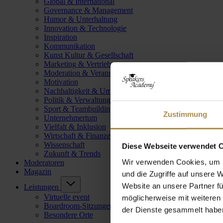
Global & International
Governance & Management
Humor & Unterhaltung
Innovation & Technologie
Inspiration
Kommunikation
Kunst Kultur & Gesellschaft
Marketing & Vertrieb
Moderation & Veranstaltungsleitung
Motivation
Nachhaltigkeit & Umwelt
Politik & Verwaltung
Sport & Teambuilding
Zustimmung
Unternehmertum
Vielfalt & Inklusion
Wirtschaft & Finanzen
Wissenschaft
Diese Webseite verwendet 
Zukunft & Trends
Wir verwenden Cookies, um I
Moderatoren
Magazin
und die Zugriffe auf unsere 
Website an unsere Partner fü
Leistungen
Virtuelle event
möglicherweise mit weiteren
Boardroom-Sitzungen
der Dienste gesammelt habe
Besondere Orte