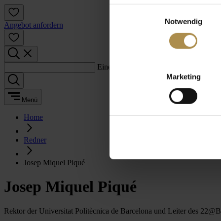
Einwilligungsauswahl
Notwendig
Angebot anfordern
Einen Suchbegriff eingeben:
Marketing
Menü
Home
Redner
Josep Miquel Piqué
Josep Miquel Piqué
Rektor der Universitat Politècnica de Barcelona und Leiter des 22@B