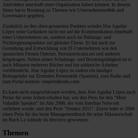
Aktivitäten innerhalb einer Organisation haben können. In diesem
Sinne hat er Beratung zu Themen wie Unternehmensethik und
Governance gegeben.
Zusätzlich zu den oben genannten Punkten wendet Jóse Aguilar
López seine Gedanken nicht nur auf die Kommunikation innerhalb
eines Unternehmens an, sondern auch im Bildungs- und
Nichtregierungssektor auf globaler Ebene. Er hat auch zur
Gestaltung und Entwicklung von IT-Unternehmen wie den
spanischen Firmen Optenet, Iberoamericana.net und anderen
beigetragen. Neben seiner Schulungs- und Beratungstätigkeit ist er
auch Mitautor mehrerer Bücher und hat zahlreiche Arbeiten
veröffentlicht. Jóse Aguilar López ist zudem ein häufiger
Beitragender zur Zentralen Pressestelle (Spanien), zum Radio und
zum Portal namens: emprendiendo.com.
Es kann nicht ausgeschlossen werden, dass Jóse Aguilar López auch
Preise für seine Arbeit erhalten hat, wie den Preis für den “Most
Valuable Speaker” im Jahr 2008, der vom Interban Network
verliehen wurde, und den Preis “Denker 2011”. Zuvor hatte er 2006
einen Preis für das beste Managementbuch für seine Mitautorschaft
im Buch La solitude du directivo gewonnen.
Themen