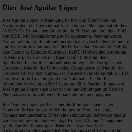
Über José Aguilar López
Jose Aguilar Lopez ist Managing Partner von MindValue und
Vizepräsident der International Association of Management Studies
(ASIEMA). Er hat einen Doktortitel in Philosophie und einen PhD
von IESE. Mit Spezialisierung auf Organisation, Personalwesen,
Kommunikation und Unternehmertum hat er verschiedene Seminare
und Kurse an Institutionen wie der Universidad Antonio de Nebrija,
dem Centro de Estudios Garrigues, IADE (Universidad Autónoma
de Madrid), der Escuela de Organización Industrial, dem
Spanischen Institut für Unternehmensstrategie, der Europäischen
Universität Madrid, der Universidad Complutense de Madrid, der
Universidad Rey Juan Carlos, der Business School San Pablo-CEU,
dem Institut für Coaching und dem Nationalen Institut für
öffentliche Verwaltung (INAP) durchgeführt. Darüber hinaus war
José Aguilar López auch Berater und hat Schulungen im Bereich
Personalwesen für zahlreiche Finanzunternehmen gegeben.
Jóse Aguilar López wird als einer der führenden spanischen
Experten für Beratung und Schulungen im Bereich Change
Management anerkannt. Er hat eine einzigartige Sichtweise darauf,
wie Kommunikation eine wichtige Rolle im Change Management
spielt. Darüber hinaus spezialisiert er sich auch auf die
Auswirkungen, die unterschiedliche Kulturen und Werte auf die