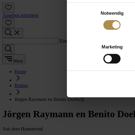
Einwilligungsauswahl
Notwendig
Angebot anfordern
Einen Suchbegriff eingeben:
Marketing
Menü
Home
Redner
Jörgen Raymann en Benito Doelwijt
Jörgen Raymann en Benito Doel
Aus dem Hamsterrad