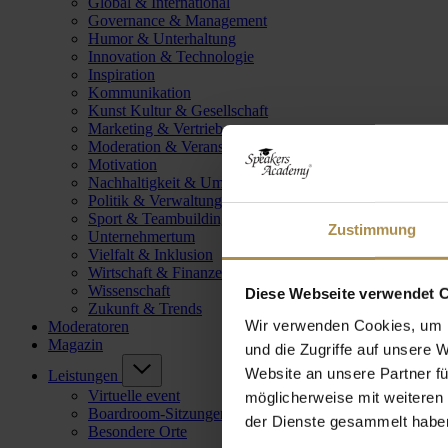
Global & International
Governance & Management
Humor & Unterhaltung
Innovation & Technologie
Inspiration
Kommunikation
Kunst Kultur & Gesellschaft
Marketing & Vertrieb
Moderation & Veranstaltungsleitung
Motivation
Nachhaltigkeit & Umwelt
Politik & Verwaltung
Sport & Teambuilding
Zustimmung
Unternehmertum
Vielfalt & Inklusion
Wirtschaft & Finanzen
Wissenschaft
Diese Webseite verwendet 
Zukunft & Trends
Wir verwenden Cookies, um I
Moderatoren
Magazin
und die Zugriffe auf unsere 
Website an unsere Partner fü
Leistungen
Virtuelle event
möglicherweise mit weiteren
Boardroom-Sitzungen
der Dienste gesammelt habe
Besondere Orte