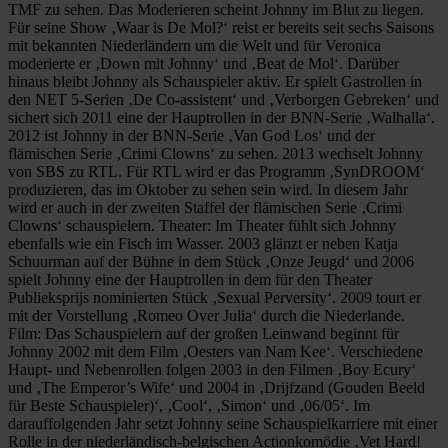
TMF zu sehen. Das Moderieren scheint Johnny im Blut zu liegen.
Für seine Show ‚Waar is De Mol?‘ reist er bereits seit sechs Saisons
mit bekannten Niederländern um die Welt und für Veronica
moderierte er ‚Down mit Johnny‘ und ‚Beat de Mol‘. Darüber
hinaus bleibt Johnny als Schauspieler aktiv. Er spielt Gastrollen in
den NET 5-Serien ‚De Co-assistent‘ und ‚Verborgen Gebreken‘ und
sichert sich 2011 eine der Hauptrollen in der BNN-Serie ‚Walhalla‘.
2012 ist Johnny in der BNN-Serie ‚Van God Los‘ und der
flämischen Serie ‚Crimi Clowns‘ zu sehen. 2013 wechselt Johnny
von SBS zu RTL. Für RTL wird er das Programm ‚SynDROOM‘
produzieren, das im Oktober zu sehen sein wird. In diesem Jahr
wird er auch in der zweiten Staffel der flämischen Serie ‚Crimi
Clowns‘ schauspielern. Theater: Im Theater fühlt sich Johnny
ebenfalls wie ein Fisch im Wasser. 2003 glänzt er neben Katja
Schuurman auf der Bühne in dem Stück ‚Onze Jeugd‘ und 2006
spielt Johnny eine der Hauptrollen in dem für den Theater
Publieksprijs nominierten Stück ‚Sexual Perversity‘. 2009 tourt er
mit der Vorstellung ‚Romeo Over Julia‘ durch die Niederlande.
Film: Das Schauspielern auf der großen Leinwand beginnt für
Johnny 2002 mit dem Film ‚Oesters van Nam Kee‘. Verschiedene
Haupt- und Nebenrollen folgen 2003 in den Filmen ‚Boy Ecury‘
und ‚The Emperor’s Wife‘ und 2004 in ‚Drijfzand (Gouden Beeld
für Beste Schauspieler)‘, ‚Cool‘, ‚Simon‘ und ‚06/05‘. Im
darauffolgenden Jahr setzt Johnny seine Schauspielkarriere mit einer
Rolle in der niederländisch-belgischen Actionkomödie ‚Vet Hard!