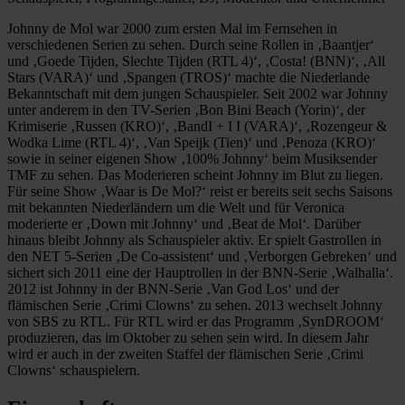
Johnny de Mol war 2000 zum ersten Mal im Fernsehen in
verschiedenen Serien zu sehen. Durch seine Rollen in ‚Baantjer‘
und ‚Goede Tijden, Slechte Tijden (RTL 4)‘, ‚Costa! (BNN)‘, ‚All
Stars (VARA)‘ und ‚Spangen (TROS)‘ machte die Niederlande
Bekanntschaft mit dem jungen Schauspieler. Seit 2002 war Johnny
unter anderem in den TV-Serien ‚Bon Bini Beach (Yorin)‘, der
Krimiserie ‚Russen (KRO)‘, ‚BandI + I I (VARA)‘, ‚Rozengeur &
Wodka Lime (RTL 4)‘, ‚Van Speijk (Tien)‘ und ‚Penoza (KRO)‘
sowie in seiner eigenen Show ‚100% Johnny‘ beim Musiksender
TMF zu sehen. Das Moderieren scheint Johnny im Blut zu liegen.
Für seine Show ‚Waar is De Mol?‘ reist er bereits seit sechs Saisons
mit bekannten Niederländern um die Welt und für Veronica
moderierte er ‚Down mit Johnny‘ und ‚Beat de Mol‘. Darüber
hinaus bleibt Johnny als Schauspieler aktiv. Er spielt Gastrollen in
den NET 5-Serien ‚De Co-assistent‘ und ‚Verborgen Gebreken‘ und
sichert sich 2011 eine der Hauptrollen in der BNN-Serie ‚Walhalla‘.
2012 ist Johnny in der BNN-Serie ‚Van God Los‘ und der
flämischen Serie ‚Crimi Clowns‘ zu sehen. 2013 wechselt Johnny
von SBS zu RTL. Für RTL wird er das Programm ‚SynDROOM‘
produzieren, das im Oktober zu sehen sein wird. In diesem Jahr
wird er auch in der zweiten Staffel der flämischen Serie ‚Crimi
Clowns‘ schauspielern.