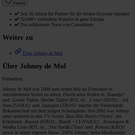
Favorit
Seit 30 Jahren Ihr Partner für die besten Keynote-Speaker
50.000+ zufriedene Kunden in ganz Europa
Das erfahrenste Team von Consultants
Weiter zu
Über Johnny de Mol
Über Johnny de Mol
Fernsehen:
Johnny de Mol war 2000 zum ersten Mal im Fernsehen in
verschiedenen Serien zu sehen. Durch seine Rollen in ‚Baantjer‘
und ‚Goede Tijden, Slechte Tijden (RTL 4)‘, ‚Costa! (BNN)‘, ‚All
Stars (VARA)‘ und ‚Spangen (TROS)‘ machte die Niederlande
Bekanntschaft mit dem jungen Schauspieler. Seit 2002 war Johnny
unter anderem in den TV-Serien ‚Bon Bini Beach (Yorin)‘, der
Krimiserie ‚Russen (KRO)‘, ‚BandI + I I (VARA)‘, ‚Rozengeur &
Wodka Lime (RTL 4)‘, ‚Van Speijk (Tien)‘ und ‚Penoza (KRO)‘
sowie in seiner eigenen Show ‚100% Johnny‘ beim Musiksender