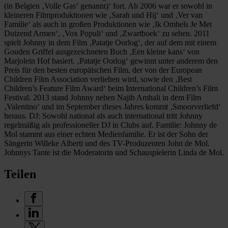
(in Belgien ‚Volle Gas‘ genannt)‘ fort. Ab 2006 war er sowohl in
kleineren Filmproduktionen wie ‚Sarah und Hij‘ und ‚Ver van
Familie‘ als auch in großen Produktionen wie ‚Ik Omhels Je Met
Duizend Armen‘, ‚Vox Populi‘ und ‚Zwartboek‘ zu sehen. 2011
spielt Johnny in dem Film ‚Patatje Oorlog‘, der auf dem mit einem
Gouden Griffel ausgezeichneten Buch ‚Een kleine kans‘ von
Marjolein Hof basiert. ‚Patatje Oorlog‘ gewinnt unter anderem den
Preis für den besten europäischen Film, der von der European
Children Film Association verliehen wird, sowie den ‚Best
Children’s Feature Film Award‘ beim International Children’s Film
Festival. 2013 stand Johnny neben Najib Amhali in dem Film
‚Valentino‘ und im September dieses Jahres kommt ‚Smoorverliefd‘
heraus. DJ: Sowohl national als auch international tritt Johnny
regelmäßig als professioneller DJ in Clubs auf. Familie: Johnny de
Mol stammt aus einer echten Medienfamilie. Er ist der Sohn der
Sängerin Willeke Alberti und des TV-Produzenten John de Mol.
Johnnys Tante ist die Moderatorin und Schauspielerin Linda de Mol.
Teilen