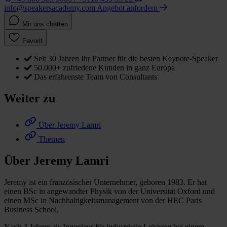
info@speakersacademy.com
Angebot anfordern
Mit uns chatten
Favorit
Seit 30 Jahren Ihr Partner für die besten Keynote-Speaker
50.000+ zufriedene Kunden in ganz Europa
Das erfahrenste Team von Consultants
Weiter zu
Über Jeremy Lamri
Themen
Über Jeremy Lamri
Jeremy ist ein französischer Unternehmer, geboren 1983. Er hat
einen BSc in angewandter Physik von der Universität Oxford und
einen MSc in Nachhaltigkeitsmanagement von der HEC Paris
Business School.
Nach 3 Jahren als Ingenieur für industrielle Leistung bei einem