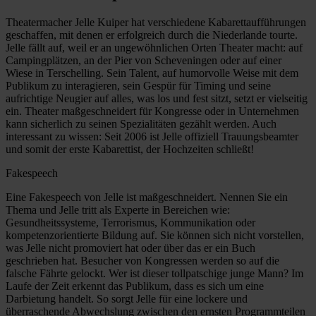
Theatermacher Jelle Kuiper hat verschiedene Kabarettaufführungen
geschaffen, mit denen er erfolgreich durch die Niederlande tourte.
Jelle fällt auf, weil er an ungewöhnlichen Orten Theater macht: auf
Campingplätzen, an der Pier von Scheveningen oder auf einer
Wiese in Terschelling. Sein Talent, auf humorvolle Weise mit dem
Publikum zu interagieren, sein Gespür für Timing und seine
aufrichtige Neugier auf alles, was los und fest sitzt, setzt er vielseitig
ein. Theater maßgeschneidert für Kongresse oder in Unternehmen
kann sicherlich zu seinen Spezialitäten gezählt werden. Auch
interessant zu wissen: Seit 2006 ist Jelle offiziell Trauungsbeamter
und somit der erste Kabarettist, der Hochzeiten schließt!
Fakespeech
Eine Fakespeech von Jelle ist maßgeschneidert. Nennen Sie ein
Thema und Jelle tritt als Experte in Bereichen wie:
Gesundheitssysteme, Terrorismus, Kommunikation oder
kompetenzorientierte Bildung auf. Sie können sich nicht vorstellen,
was Jelle nicht promoviert hat oder über das er ein Buch
geschrieben hat. Besucher von Kongressen werden so auf die
falsche Fährte gelockt. Wer ist dieser tollpatschige junge Mann? Im
Laufe der Zeit erkennt das Publikum, dass es sich um eine
Darbietung handelt. So sorgt Jelle für eine lockere und
überraschende Abwechslung zwischen den ernsten Programmteilen