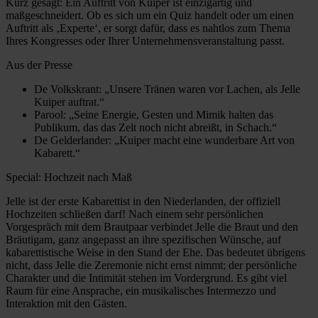
Kurz gesagt: Ein Auftritt von Kuiper ist einzigartig und
maßgeschneidert. Ob es sich um ein Quiz handelt oder um einen
Auftritt als ‚Experte‘, er sorgt dafür, dass es nahtlos zum Thema
Ihres Kongresses oder Ihrer Unternehmensveranstaltung passt.
Aus der Presse
De Volkskrant: „Unsere Tränen waren vor Lachen, als Jelle
Kuiper auftrat.“
Parool: „Seine Energie, Gesten und Mimik halten das
Publikum, das das Zelt noch nicht abreißt, in Schach.“
De Gelderlander: „Kuiper macht eine wunderbare Art von
Kabarett.“
Special: Hochzeit nach Maß
Jelle ist der erste Kabarettist in den Niederlanden, der offiziell
Hochzeiten schließen darf! Nach einem sehr persönlichen
Vorgespräch mit dem Brautpaar verbindet Jelle die Braut und den
Bräutigam, ganz angepasst an ihre spezifischen Wünsche, auf
kabarettistische Weise in den Stand der Ehe. Das bedeutet übrigens
nicht, dass Jelle die Zeremonie nicht ernst nimmt; der persönliche
Charakter und die Intimität stehen im Vordergrund. Es gibt viel
Raum für eine Ansprache, ein musikalisches Intermezzo und
Interaktion mit den Gästen.