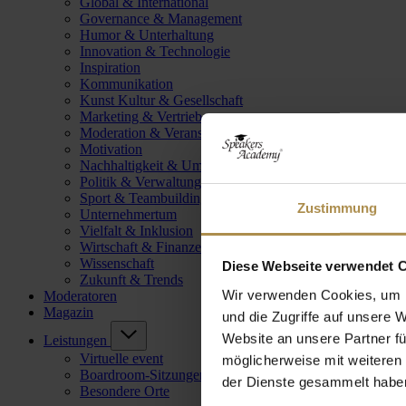
Global & International
Governance & Management
Humor & Unterhaltung
Innovation & Technologie
Inspiration
Kommunikation
Kunst Kultur & Gesellschaft
Marketing & Vertrieb
Moderation & Veranstaltungsleitung
Motivation
Nachhaltigkeit & Umwelt
Politik & Verwaltung
Sport & Teambuilding
Zustimmung
Unternehmertum
Vielfalt & Inklusion
Wirtschaft & Finanzen
Wissenschaft
Diese Webseite verwendet 
Zukunft & Trends
Wir verwenden Cookies, um I
Moderatoren
Magazin
und die Zugriffe auf unsere 
Website an unsere Partner fü
Leistungen
Virtuelle event
möglicherweise mit weiteren
Boardroom-Sitzungen
der Dienste gesammelt habe
Besondere Orte