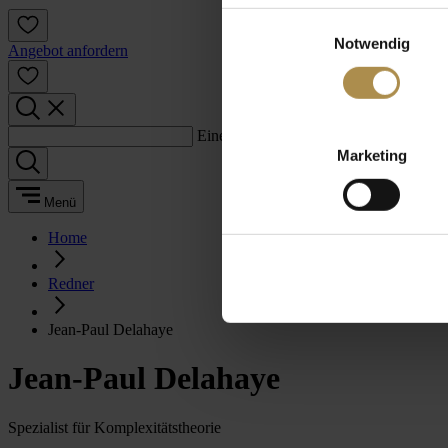
Einwilligungsauswahl
Notwendig
Angebot anfordern
Einen Suchbegriff eingeben:
Marketing
Menü
Home
Redner
Jean-Paul Delahaye
Jean-Paul Delahaye
Spezialist für Komplexitätstheorie