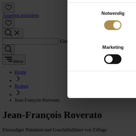
Einwilligungsauswahl
Notwendig
Angebot anfordern
Einen Suchbegriff eingeben:
Marketing
Menü
Home
Redner
Jean-François Roverato
Jean-François Roverato
Ehemaliger Präsident und Geschäftsführer von Eiffage