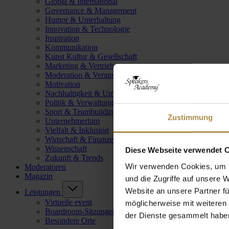
Global & International
Governance & Management
Humor & Unterhaltung
Innovation & Technologie
Inspiration
Kommunikation
Kunst Kultur & Gesellschaft
Marketing & Vertrieb
Moderation & Veranstaltungsleitung
Motivation
Nachhaltigkeit & Umwelt
Politik & Verwaltung
Sport & Teambuilding
Zustimmung
Unternehmertum
Vielfalt & Inklusion
Wirtschaft & Finanzen
Wissenschaft
Diese Webseite verwendet 
Zukunft & Trends
Wir verwenden Cookies, um I
Moderatoren
Magazin
und die Zugriffe auf unsere 
Website an unsere Partner fü
Leistungen
Virtuelle event
möglicherweise mit weiteren
Boardroom-Sitzungen
der Dienste gesammelt habe
Besondere Orte