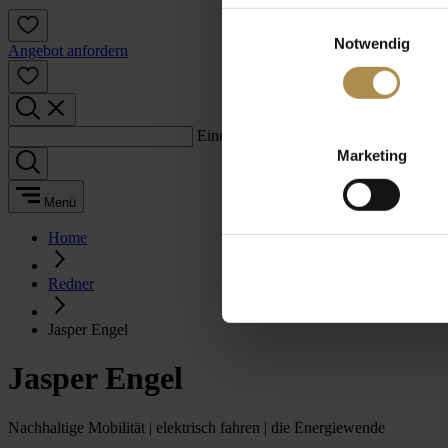
Einwilligungsauswahl
Notwendig
Angebot anfordern
Einen Suchbegriff eingeben:
Marketing
Menü
Home
Redner
Jasper Engel
Jasper Engel
Nachhaltige Mobilität | elektrisch fahren | die Energiewende