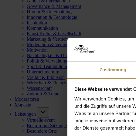
Global & International
Governance & Management
Humor & Unterhaltung
Innovation & Technologie
Inspiration
Kommunikation
Kunst Kultur & Gesellschaft
Marketing & Vertrieb
Moderation & Veranstaltungsleitung
Motivation
Nachhaltigkeit & Umwelt
Politik & Verwaltung
Sport & Teambuilding
Zustimmung
Unternehmertum
Vielfalt & Inklusion
Wirtschaft & Finanzen
Wissenschaft
Diese Webseite verwendet 
Zukunft & Trends
Wir verwenden Cookies, um I
Moderatoren
Magazin
und die Zugriffe auf unsere 
Website an unsere Partner fü
Leistungen
Virtuelle event
möglicherweise mit weiteren
Boardroom-Sitzungen
der Dienste gesammelt habe
Besondere Orte