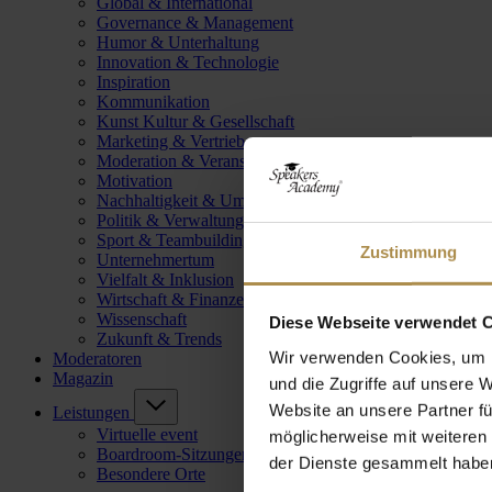
Global & International
Governance & Management
Humor & Unterhaltung
Innovation & Technologie
Inspiration
Kommunikation
Kunst Kultur & Gesellschaft
Marketing & Vertrieb
Moderation & Veranstaltungsleitung
Motivation
Nachhaltigkeit & Umwelt
Politik & Verwaltung
Sport & Teambuilding
Zustimmung
Unternehmertum
Vielfalt & Inklusion
Wirtschaft & Finanzen
Wissenschaft
Diese Webseite verwendet 
Zukunft & Trends
Wir verwenden Cookies, um I
Moderatoren
Magazin
und die Zugriffe auf unsere 
Website an unsere Partner fü
Leistungen
Virtuelle event
möglicherweise mit weiteren
Boardroom-Sitzungen
der Dienste gesammelt habe
Besondere Orte