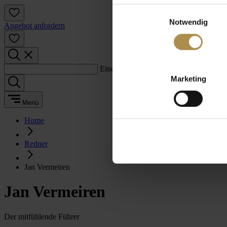
Einwilligungsauswahl
Notwendig
Angebot anfordern
Einen Suchbegriff eingeben:
Marketing
Menü
Home
Redner
Jan Vermeiren
Jan Vermeiren
Der mitfühlende Führer