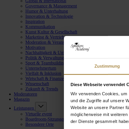
Global & International
Governance & Management
Humor & Unterhaltung
Innovation & Technologie
Inspiration
Kommunikation
Kunst Kultur & Gesellschaft
Marketing & Vertrieb
Moderation & Veranstaltungsleitung
Motivation
Nachhaltigkeit & Umwelt
Politik & Verwaltung
Sport & Teambuilding
Zustimmung
Unternehmertum
Vielfalt & Inklusion
Wirtschaft & Finanzen
Wissenschaft
Diese Webseite verwendet 
Zukunft & Trends
Wir verwenden Cookies, um I
Moderatoren
Magazin
und die Zugriffe auf unsere 
Website an unsere Partner fü
Leistungen
Virtuelle event
möglicherweise mit weiteren
Boardroom-Sitzungen
der Dienste gesammelt habe
Besondere Orte