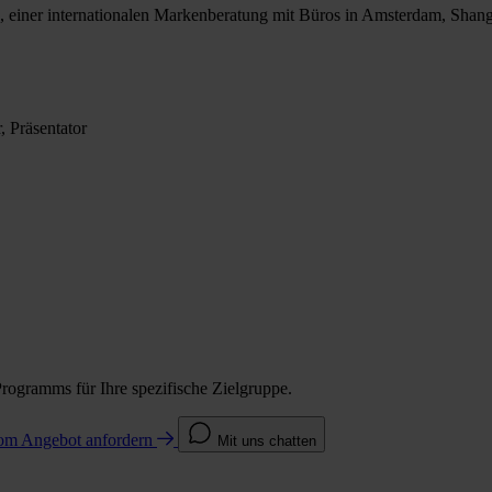
 einer internationalen Markenberatung mit Büros in Amsterdam, Shan
, Präsentator
Programms für Ihre spezifische Zielgruppe.
com
Angebot anfordern
Mit uns chatten