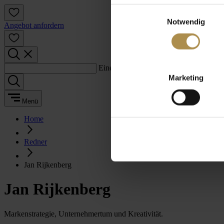
Einwilligungsauswahl
Notwendig
Angebot anfordern
Einen Suchbegriff eingeben:
Marketing
Menü
Home
Redner
Jan Rijkenberg
Jan Rijkenberg
Markenstrategie, Unternehmertum und Kreativität.