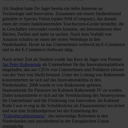
Als Student hatte De Jager bereits ein tiefes Interesse an
Technologie und Innovation. Zusammen mit einem Studienfreund
gründete er Spectra Vision (später ISM eCompany), das damals
eines der ersten funktionierenden Touchscreen-Geräte herstellte, die
in Geschäften verwendet werden konnten, um Informationen über
Bücher, Parfüm und mehr zu suchen. Nach dem Vorbild von
Amazon schufen sie einen der ersten Webshops in den
Niederlanden. Heute ist das Unternehmen weltweit im E-Commerce
und in der E-Commerce-Software tätig.
Nach seiner Zeit als Student wurde Jan Kees de Jager von Premier
Jan Peter Balkenende
als Unternehmer für das Innovationsplattform
eingeladen, das aus CEOs von Unternehmen und Politikern (Jeroen
van der Veer von Shell) bestand. Unter der Leitung von Balkenende
konzentrierten sie sich auf das Innovationsklima in den
Niederlanden. 2008 wurde er von Balkenende gebeten,
Staatssekretär für Finanzen im Kabinett Balkenende IV zu werden.
Dabei konzentrierte er sich auf die Vereinfachung des Steuersystems
für Unternehmer und die Förderung von Innovation. Im Kabinett
Rutte I war er eng in die Schuldenkrise als Finanzminister involviert
und war eine Schlüsselperson bei der Entstehung des
‘
Frühjahresabkommens
’, das notwendige Reformen in den
Niederlanden und anschließend in der Europäischen Union
ermöglichte.