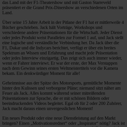
das Land mit der F1-Theatershow und mit Gaston Starreveld
präsentiert er die Grand Prix-Dinershow an verschiedenen Orten im
Land.
Über seine 15 Jahre Arbeit in der Pitlane der F1 hat er mittlerweile 4
Bücher geschrieben. Jack hält Vorträge, Workshops und
verschiedene andere Präsentationen für die Wirtschaft. Jeder Dienst
oder jedes Produkt weist Parallelen zur Formel 1 auf, und Jack stellt
eine logische und verständliche Verbindung her. Da Jack über die
F1, Dakar und die Indycars berichtet, verfügt er über ein breites
Spektrum an Wissen und Erfahrung und macht jede Präsentation
oder jedes Interview einzigartig. Das zeigt sich auch immer wieder,
wenn er Fahrer interviewt. Er war der erste, der Max Verstappen
nach dem Gewinn seines ersten Weltmeistertitels vor die Kamera
bekam. Ein denkwürdiger Moment für alle!
Geheimnisse aus der Spitze des Motorsports, gemütliche Momente
hinter den Kulissen und verborgene Pläne; niemand sitzt näher am
Feuer als Jack. Alles kommt während seiner mitreißenden
Präsentationen zur Sprache, die er mit schönen Bildern oder
beeindruckenden Videos begleitet. Egal ob für 2 oder 200 Zuhörer,
Jack macht daraus einen unvergesslichen Moment!
Ein neues Produkt oder eine neue Dienstleistung auf den Markt
bringen? Einen „Motivationsredner“ oder „Inspirator“ nötig? Jack ist