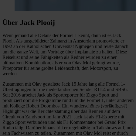
Über Jack Plooij
Wenn jemand alle Details der Formel 1 kennt, dann ist es Jack
Plooij. Als ausgebildeter Zahnarzt in Amsterdam promovierte er
1992 an der Katholischen Universität Nijmegen und reiste danach
um die ganze Welt, um Vorträge über Implantate zu halten. Diese
Reiselust und seine Fähigkeiten als Redner wurden zu einer
ultimativen Kombination, als er von Olav Mol gefragt wurde,
Pitreporter für seine größte Leidenschaft, den Motorsport, zu
werden.
Zusammen mit Olav gestaltete Jack 15 Jahre lang alle Formel 1-
Übertragungen für die niederländischen Sender RTL4 und SBS6.
Seit 2016 arbeitet Jack als Sportreporter für Ziggo Sport und
produziert dort die Programme rund um die Formel 1, unter anderem
mit Kollege Robert Doornbos. Ein wunderschönes (vorläufiges?)
Highlight war die Berichterstattung über das Rennen auf dem
Circuit von Zandvoort im Jahr 2021. Jack ist als F1-Experte mit
Ziggo Sport verbunden und als F1-Kommentator bei Grand Prix
Radio tätig. Darüber hinaus tritt er regelmäßig in Talkshows auf, um
sein Fachwissen zu teilen. Zusammen mit Olav Mol reist er durch