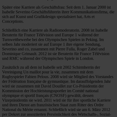
Später eine Karriere als Geschäftsfrau: Seit dem 1. Januar 2000 ist
Isabelle Severino Geschäftsführerin ihrer Kommunikationsfirma, die
sich auf Kunst und Grafikdesign spezialisiert hat, Arts et
Conceptions.
Schließlich eine Karriere als Radiomoderatorin. 2008 ist Isabelle
Beraterin für France Télévision und Europe 1 während der
Turnwettbewerbe bei den Olympischen Spielen in Peking. Im
selben Jahr moderiert sie auf Europe 1 ihre eigene Sendung,
Severino and co, zusammen mit Pierre Fulla, Roger Zabel und
Dominique Grimault. 2012 ist sie Beraterin für France Télévision
und RMC während der Olympischen Spiele in London.
Zusätzlich zu all dem ist Isabelle seit 2002 Schirmherrin der
Vereinigung Un maillot pour la vie, zusammen mit dem
Rugbyspieler Fabien Pelous. 2008 wird sie Mitglied des Vorstandes
der Fédération française de gymnastique. Im darauffolgenden Jahr
wird sie zusammen mit David Douillet zur Co-Präsidentin der
Kommission der Hochleistungssportler im Comité national
olympique et sportif français (CNOSF) gewählt, dessen
Vizepräsidentin sie wird. 2011 wird sie für ihre sportliche Karriere
und ihren Dienst am französischen Staat zum Ritter des Ordre
National du Mérite ernannt. Schließlich wird sie am 6. März 2012
per Dekret zur assoziierten Persönlichkeit des Wirtschafts-, Sozial-