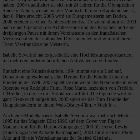
haben. 2004 qualifiziert sie sich mit 24 Jahren für die Olympischen
Spiele in Athen, wo sie mit der Mannschaft, deren Kapitänin sie ist,
den 6. Platz erreicht. 2005 wird sie Europameisterin am Boden.
2008 erleidet sie einen Achillessehnenriss. Trotzdem nimmt sie 2011
nach einer Operation der Achillessehne und des Knöchels und einer
dreijährigen Pause mit ihrem Vereinsteam an den französischen
Meisterschaften der nationalen Divisionen teil und wird mit ihrem
Team Vizefranzösische Meisterin.
Isabelle Severino hat es geschafft, eine Hochleistungssportkarriere
mit mehreren anderen beruflichen Aktivitäten zu verbinden.
Zunächst eine Künstlerkarriere. 1994 nimmt sie ein Lied auf,
Demain ou après-demain, eine Hymne für die Kindheit und den
Frieden in der Welt. 2002 spielt sie die weibliche Nebenrolle in einer
Operette von Rodolphe Friml, Rose Marie, inszeniert von Frédéric
L’Huillier, in der sie drei Solotänze aufführt. Die Operette wird in
ganz Frankreich aufgeführt. 2005 spielt sie das Turn-Double der
Hauptdarstellerin in einem Walt-Disney-Film, « Stick It ».
Auch eine Modelkarriere. Isabelle Severino war mehrfach Model:
1995 für das Magazin Elle; 1996 auf dem Cover von Figaro
Madame und für die Haribo-Kampagne; 2000 für Herve Lewis
(Hausfotograf der Aubade-Kampagnen); 2001 für die Firma Photo
Alto und für die Werbekampagne der Société Générale.