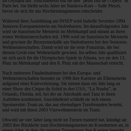
im Olympia auf. Anschließend tritt sie den “petits rats de l’Opéra” in
Paris bei. Sie bleibt sechs Jahre im Stanlova-Kurs – Salle Pleyel,
bevor sie sich für das Hochleistungsturnen entscheidet.
Während ihrer Ausbildung am INSEP wird Isabelle Severino 1994
Junioren-Europameisterin am Stufenbarren. Im darauffolgenden Jahr
wird sie französische Meisterin im Mehrkampf und nimmt an ihren
ersten Weltmeisterschaften teil. 1996 wird sie französische Meisterin
und gewinnt die Bronzemedaille am Stufenbarren bei den Senioren-
Weltmeisterschaften. Damit wird sie die erste Französin, die bei
diesem Gerät eine Weltmedaille gewinnt. Im selben Jahr qualifiziert
sie sich auch für die Olympischen Spiele in Atlanta, wo sie den 13.
Platz im Mehrkampf und den 8. Platz mit der Mannschaft erreicht.
Nach mehreren Finalteilnahmen bei den Europa- und
Weltmeisterschaften beendet sie 1998 ihre Karriere als Eliteturnerin
aufgrund einer Knieverletzung. Sie nimmt dann ein Jahr lang an
einer Show des Cirque du Soleil in den USA, “La Nouba”, in
Orlando, Florida, teil, bei der sie Akrobatik und Tanz in ihren
Auftritten kombiniert. Anschließend schließt sie sich einem
Sportaerobic-Team an, das aus ehemaligen Turnfreunden besteht,
und wird mit ihnen 2003 Vizeweltmeisterin im Team.
Obwohl sie vier Jahre lang nicht im Turnen trainiert hat, kündigt sie
2003 ihre Rückkehr zum Hochleistungsturnen im Kunstturnen an, in
einem Alter, in dem die meisten Turnerinnen ihre Karriere beendet