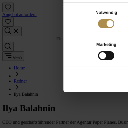
Einwilligungsauswahl
Notwendig
Angebot anfordern
Einen Suchbegriff eingeben:
Marketing
Menü
Home
Redner
Ilya Balahnin
Ilya Balahnin
CEO und geschäftsführender Partner der Agentur Paper Planes, Busi