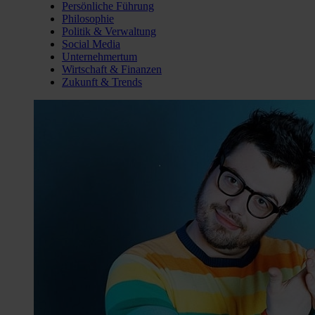
Persönliche Führung
Philosophie
Politik & Verwaltung
Social Media
Unternehmertum
Wirtschaft & Finanzen
Zukunft & Trends