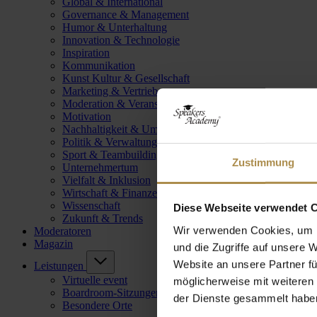
Global & International
Governance & Management
Humor & Unterhaltung
Innovation & Technologie
Inspiration
Kommunikation
Kunst Kultur & Gesellschaft
Marketing & Vertrieb
Moderation & Veranstaltungsleitung
Motivation
Nachhaltigkeit & Umwelt
Politik & Verwaltung
Sport & Teambuilding
Zustimmung
Unternehmertum
Vielfalt & Inklusion
Wirtschaft & Finanzen
Wissenschaft
Diese Webseite verwendet 
Zukunft & Trends
Wir verwenden Cookies, um I
Moderatoren
Magazin
und die Zugriffe auf unsere 
Website an unsere Partner fü
Leistungen
Virtuelle event
möglicherweise mit weiteren
Boardroom-Sitzungen
der Dienste gesammelt habe
Besondere Orte