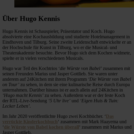
Über Hugo Kennis
Hugo Kennis ist Schauspieler, Präsentator und Koch. Hugo
absolvierte eine Kochausbildung und studierte Hotelmanagement in
Eindhoven und Tilburg. Seine zweite Leidenschaft entwickelte er an
der Hochschule für Kunst in Tilburg, wo er die Musical- und
Theaterakademie besuchte. Bevor Hugo sich dem Kochen widmete,
spielte er in vielen verschiedenen Musicals.
Hugo war Teil des Kochtrios ‘
die Würste von Babel’
zusammen mit
seinen Freunden Marius und Jasper Gottlieb. Sie waren unter
anderem auf 24Kitchen mit ihrem Programm
‘Die Würste von Babel
on Tour’
zu sehen, in dem sie eine kulinarische Reise durch Europa
unternahmen. Darüber hinaus ist er auch allein auf 24Kitchen in
‘Hugo macht Kennis’
zu sehen. Außerdem war er der feste Koch
der RTL-Live-Sendung
‘5 Uhr live’
und
‘Eigen Huis & Tuin:
Lecker Leben’
.
Im Jahr 2020 veröffentlichte Hugo zwei Kochbücher. ‘
Das
verrückte Kinderkochbuch
‘ zusammen mit Mark Haayema und
‘
die Würste von Babel kochen überall
‘ zusammen mit Marius und
Jasper Gottlieb.