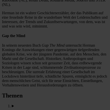
Rabobank (NL), Retail Detail, Roularta Media, Sodexo und STER
(NL).
Herman ist ein wahrer Geschichtenerzähler, der das Publikum auf
eine fesselnde Reise in die wunderbare Welt der Leidenschaften und
Interessen, der Trends und Zukunftserwartungen, von dem, was ist
und was sein wird, mitnimmt.
Gap the Mind
In seinem neuesten Buch
Gap The Mind
untersucht Herman
Konings die Auswirkungen einer gegenwärtigen tiefgreifenden
globalen Krise, wie der jüngsten Pandemie, auf den Menschen, den
Markt und die Gesellschaft. Historiker, Anthropologen und
Soziologen wissen schon seit geraumer Zeit, dass erdbewegende
Krisen in der Lage sind, schlummernde Zivilisationsprozesse zu
beschleunigen. Die surreale Erfahrung einer Gesellschaft im
Lockdown hinterlässt tiefe, schädliche Spuren, ermöglicht es jedoch
dem menschlichen Geist, sich für neue Einsichten, Einstellungen,
Verhaltensweisen und Herausforderungen zu öffnen.
Themen