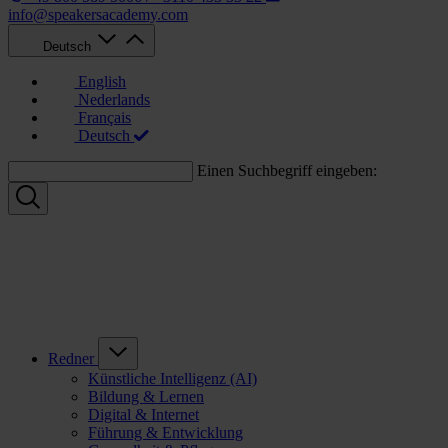
info@speakersacademy.com
Deutsch
English
Nederlands
Français
Deutsch
Einen Suchbegriff eingeben:
Redner
Künstliche Intelligenz (AI)
Bildung & Lernen
Digital & Internet
Führung & Entwicklung